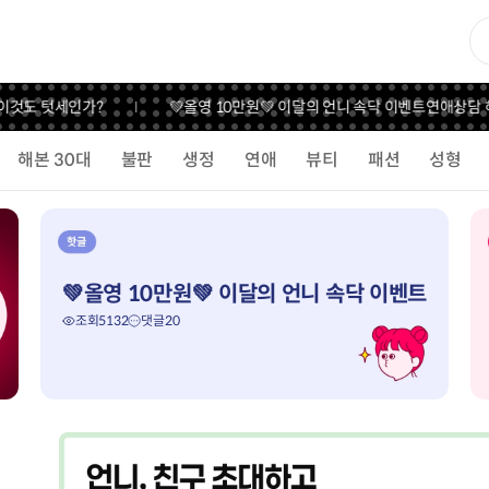
것도 텃세인가?
💚올영 10만원💚 이달의 언니 속닥 이벤트
연애상담 해
해본 30대
불판
생정
연애
뷰티
패션
성형
💚올영 10만원💚 이달의 언니 속닥 이벤트
조회
5132
댓글
20