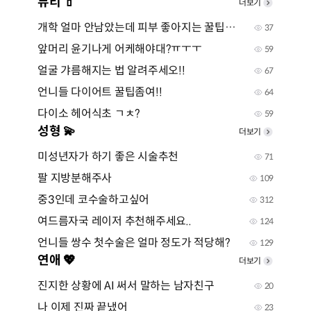
뷰티 💄
더보기
개학 얼마 안남았는데 피부 좋아지는 꿀팁좀ㅠ
37
앞머리 윤기나게 어케해야대?ㅠㅜㅜ
59
얼굴 갸름해지는 법 알려주세오!!
67
언니들 다이어트 꿀팁좀여!!
64
다이소 헤어식초 ㄱㅊ?
59
성형 💫
더보기
미성년자가 하기 좋은 시술추천
71
팔 지방분해주사
109
중3인데 코수술하고싶어
312
여드름자국 레이저 추천해주세요..
124
언니들 쌍수 첫수술은 얼마 정도가 적당해?
129
연애 💖
더보기
진지한 상황에 AI 써서 말하는 남자친구
20
나 이제 진짜 끝냈어
23