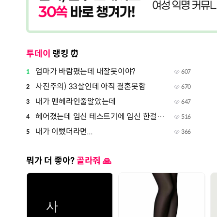
투데이
랭킹 ⏰
엄마가 바람폈는데 내잘못이야?
1
607
사진주의) 33살인데 아직 결혼못함
2
670
내가 멘헤라인줄알았는데
3
647
헤어졌는데 임신 테스트기에 임신 한걸로 떴어
4
516
내가 이뻤더라면...
5
366
뭐가 더 좋아?
골라줘 🙏