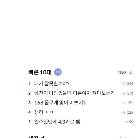
빠른 10대
더보기
내가 잘못한거야?
1
344
남친이 나랑있을때 다른여자 쳐다보는거
2
173
168 몸무게 몇이 이쁘지?
3
151
생리 ㅈㅂ
4
125
일주일만에 4.3키로 뺌
5
96