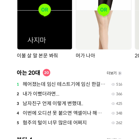
이불 살 말 본문 봐줘
머가 나아
아는 20대
더보기
헤어졌는데 임신 테스트기에 임신 한걸로 떴어
1
516
내가 이뻤더라면...
2
366
남자친구 언제 이렇게 변했대..
3
425
이번에 오디션 못 붙으면 엑셀이나 해야지
4
348
혐주의 털이 너무 많은데 어쩌지
5
262