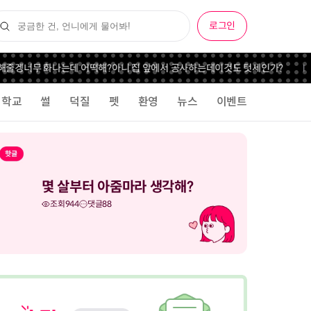
로그인
줄겡
너무 화나는데 어떡해?
아니 집 앞에서 공사하는데
이것도 텃세인가?
학교
썰
덕질
펫
환영
뉴스
이벤트
몇 살부터 아줌마라 생각해?
조회
944
댓글
88