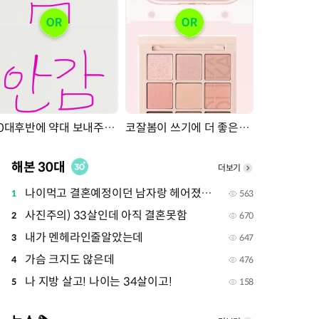
20대후반에 약대 보내주면 감?
코잘봄이 쓰기에 더 좋은팔레트 골라줘용
해본 30대
더보기
나이먹고 결혼예정이던 남자랑 헤어졌는데..오바인가
1
563
사진주의) 33살인데 아직 결혼못함
2
670
내가 멘헤라인줄알았는데
3
647
가슴 크지도 않은데
4
476
나 지방 살고! 나이는 34살이고!
5
158