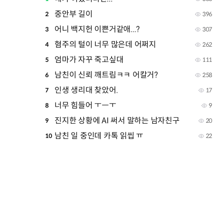
중안부 길이
2
396
어니 백지헌 이쁜거같애...?
3
307
혐주의 털이 너무 많은데 어쩌지
4
262
엄마가 자꾸 죽고싶대
5
111
남친이 신뢰 깨트림ㅋㅋ 어칼거?
6
258
인생 생리대 찾았어.
7
17
너무 힘들어 ㅜㅡㅜ
8
9
진지한 상황에 AI 써서 말하는 남자친구
9
20
남친 일 중인데 카톡 읽씹 ㅠ
10
22