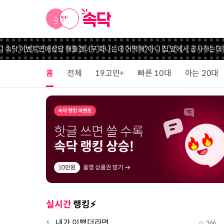
 속닥 이벤트
연애상담 해줄겡
너무 화나는데 어떡해?
아니 집 앞에서 공사하는데
이
홈
전체
19고민+
빠른 10대
아는 20대
실시간
랭킹⚡️
내가 이뻤더라면...
1
366