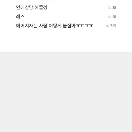
연애상담 해줄겡
38
레즈
48
헤어지자는 사람 어떻게 붙잡아ㅠㅠㅠㅠ
735