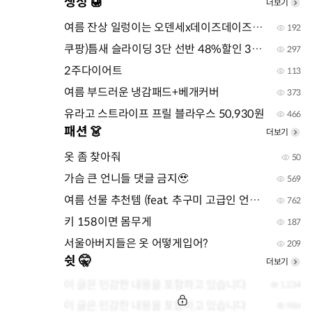
생정 🍯
더보기
여름 잔상 일렁이는 오덴세x데이즈데이즈 콜라보
192
쿠팡)틈새 슬라이딩 3단 선반 48%할인 34,900원
297
2주다이어트
113
여름 부드러운 냉감패드+베개커버
373
유라고 스트라이프 프릴 블라우스 50,930원
466
패션 👗
더보기
옷 좀 찾아줘
50
가슴 큰 언니들 댓글 금지🥹
569
여름 선물 추천템 (feat. 추구미 고급인 언니들)
762
키 158이면 몸무게
187
서울아버지들은 옷 어떻게입어?
209
쉿 🤫
더보기