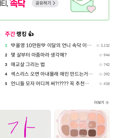
주간
랭킹 👍
💚올영 10만원💚 이달의 언니 속닥 이벤트
1
5,132
몇 살부터 아줌마라 생각해?
2
944
애교살 그리는 법
3
742
섹스리스 오면 아내몰래 애인 만드는거 방법이야?
4
392
언니들 모자 어디꺼 써?!???? 꼭 추천해주라!!!
5
418
더보기