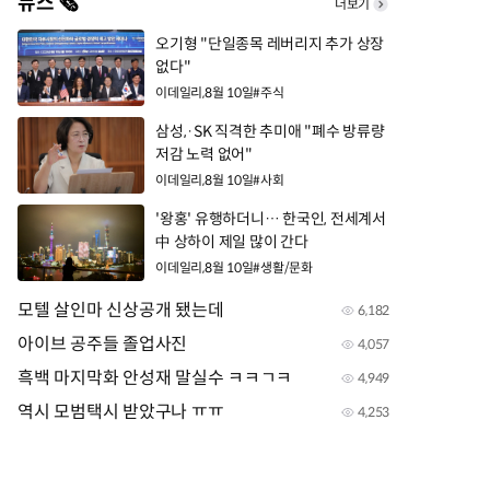
뉴스 🗞️
더보기
오기형 "단일종목 레버리지 추가 상장
없다"
이데일리
,
8월 10일
#
주식
삼성,·SK 직격한 추미애 "폐수 방류량
저감 노력 없어"
이데일리
,
8월 10일
#
사회
'왕홍' 유행하더니… 한국인, 전세계서
中 상하이 제일 많이 간다
이데일리
,
8월 10일
#
생활/문화
모텔 살인마 신상공개 됐는데
6,182
아이브 공주들 졸업사진
4,057
흑백 마지막화 안성재 말실수 ㅋㅋㄱㅋ
4,949
역시 모범택시 받았구나 ㅠㅠ
4,253