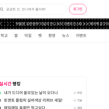
로그인
💚올영 10만원💚 이달의 언니 속닥 이벤트
인스타 ㅎㄹ 헤어팩 공구
이 
학교
썰
덕질
펫
환영
뉴스
이벤트
실시간
랭킹
내가 드디어 쓸모있는 날이 오다니
1
972
토앤토 플럼피 실버색상 리퍼브 세일!
2
736
매일매일 육회만 먹고싶다..
3
393