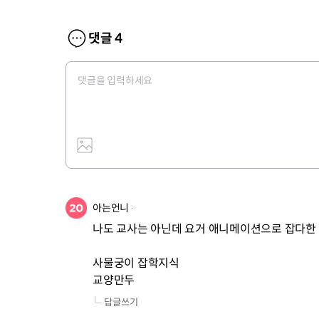
댓글
4
아는언니
나도 교사는 아닌데 요거 애니메이션으로 잡다한 
사물궁이 잡학지식

교양만두
답글쓰기