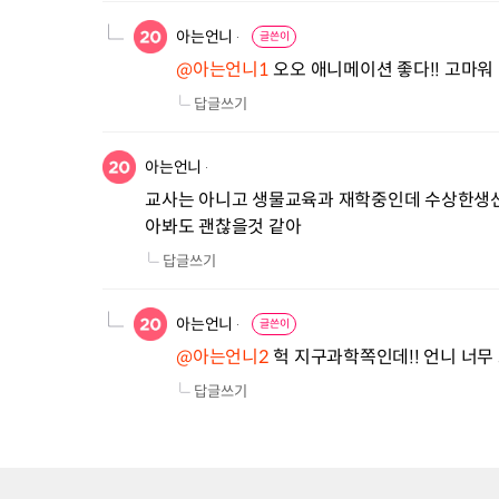
아는언니
글쓴이
@아는언니1
 오오 애니메이션 좋다!! 고마워
답글쓰기
아는언니
교사는 아니고 생물교육과 재학중인데 수상한생선
아봐도 괜찮을것 같아
답글쓰기
아는언니
글쓴이
@아는언니2
 헉 지구과학쪽인데!! 언니 너무
답글쓰기