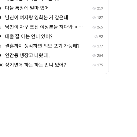
다들 통장에 얼마 있어
4
259
남친이 여자랑 영화본 거 같은데
5
187
남친이 자꾸 크신 여성분들 쳐다봐 ㅠㅠㅠ
6
265
대출 잘 아는 언니 있어?
7
92
결혼까지 생각하면 외모 포기 가능해?
8
177
인간용 냉장고 나왔대..
9
254
장기연애 하는 하는 언니 있어?
10
175