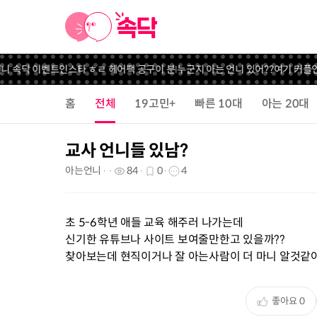
니 속닥 이벤트
인스타 ㅎㄹ 헤어팩 공구
이 분 누군지 아는 언니 있어??
여기 커플언
홈
전체
19고민+
빠른 10대
아는 20대
교사 언니들 있남?
아는언니
84
0
4
초 5-6학년 애들 교육 해주러 나가는데
신기한 유튜브나 사이트 보여줄만한고 있을까??
찾아보는데 현직이거나 잘 아는사람이 더 마니 알것같
좋아요
0