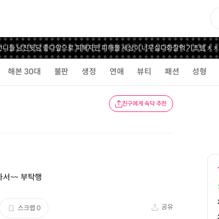
니들 남친뒷담 좋다
앞으로 피해자만 피해볼 세상이 너무싫다
화잘먹 기초템 ㅊㅊ!
해본 30대
불판
생정
연애
뷰티
패션
성형
친구에게 속닥 추천
아서~~ 부탁행
공유
스크랩
0