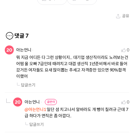
공유
댓글
7
아는언니
0
뭐 지금 어디든 다 그런 상황이지... 대기업 생산직이라도 노려보는건 
어떰 울 오빠 7급인데 때려치고 대겹 생산직 1년준비해서 바로 들어
갔거든 여자들도 요새 많이뽑는 추세고 자격증만 있으면 90%합격
이랬어
답글쓰기
아는언니
0
글쓴이
@아는언니1
 일단 셤 치고나서 알바라도 개 뺑이 칠려규 근데 7
급 하다가 면직은 좀 아깝다..
답글쓰기