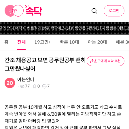
로그인
이달의 언니 속닥 이벤트
절개 쌍수 짝짝이..
남친 자랑인듯 자랑아닌 자랑
썸붕 미련 고민
홈
전체
19고민+
빠른 10대
아는 20대
해본 3
간조 채용공고 보면 공무원공부 괜히
친구에게 속닥 추천
그만뒀나싶어
아는언니
77
0
7
공무원 공부 10개월 하고 성적이 너무 안 오르기도 하고 수시로
계속 번아웃 와서 올해 6/20일에 열리는 지방직까지만 하고 손
떼기로 엄마 아빠랑 입 맞췄어
학원은 내년에 개강하면 갈거 같아 근데 공부 하면서 그냥 심심