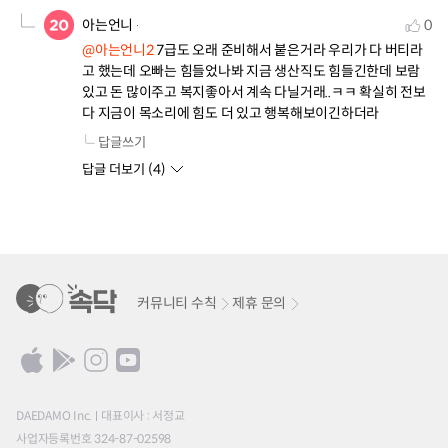
아는언니
0
@아는언니2
 7급도 오래 준비해서 붙은거라 우리가 다 버티라
고 했는데 오빠는 힘들었나봐 지금 생산직도 힘들긴한데 보람
있고 돈 많이주고 복지좋아서 계속 다닐거래..ㅋㅋ 확실히 전보
다 지금이 목소리에 힘도 더 있고 행복해보이긴하더라
답글쓰기
답글 더보기 (
4
)
커뮤니티 수칙
제휴 문의
DAEDAMO Inc.
대표이사 : 서정교
사업자등록번호 324-87-02598