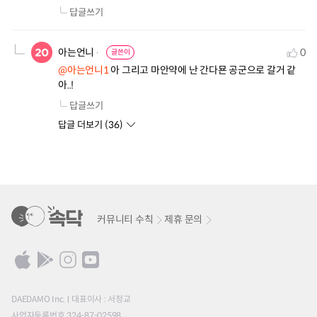
답글쓰기
아는언니
0
글쓴이
@아는언니1
 아 그리고 마안약에 난 간다묜 공군으로 갈거 같
아..!
답글쓰기
답글 더보기 (
36
)
커뮤니티 수칙
제휴 문의
DAEDAMO Inc.
대표이사 : 서정교
사업자등록번호 324-87-02598