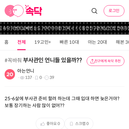
로그인
니 속닥 이벤트
살빼면 눈도 커져?
아이린 진짜 ㄹㅈㄷ동안
친구관계
남친 첫 전여자
홈
전체
19고민+
빠른 10대
아는 20대
해본 3
부사관인 언니들 있을까??
#
꼭바줘
친구에게 속닥 추천
아는언니
137
0
39
25-6살에 부사관 준비 할려 하는데 그때 입대 하면 늦은거야?
보통 장기하는 사람 많이 없어??
좋아요
0
스크랩
0