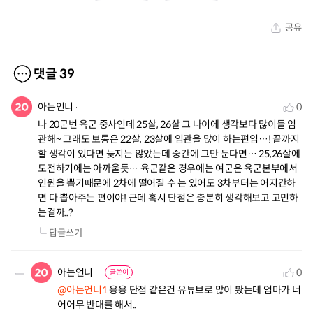
공유
댓글
39
아는언니
0
나 20군번 육군 중사인데 25살, 26살 그 나이에 생각보다 많이들 임
관해~ 그래도 보통은 22살, 23살에 임관을 많이 하는편임…! 끝까지 
할 생각이 있다면 늦지는 않았는데 중간에 그만 둔다면… 25,26살에 
도전하기에는 아까울듯… 육군같은 경우에는 여군은 육군본부에서 
인원을 뽑기때문에 2차에 떨어질 수 는 있어도 3차부터는 어지간하
면 다 뽑아주는 편이야! 근데 혹시 단점은 충분히 생각해보고 고민하
는걸까..?
답글쓰기
아는언니
0
글쓴이
@아는언니1
 응응 단점 같은건 유튜브로 많이 봤는데 엄마가 너
어어무 반대를 해서..