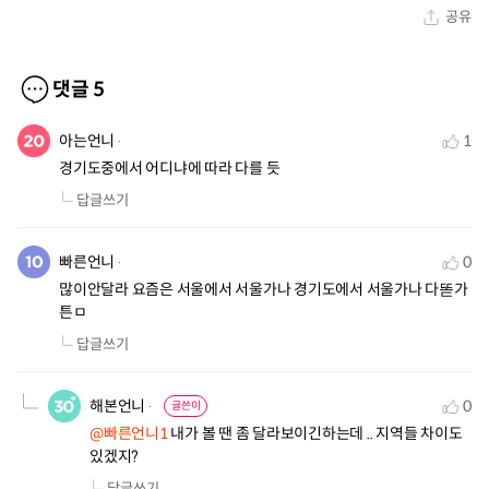
공유
댓글
5
아는언니
1
경기도중에서 어디냐에 따라 다를 듯
답글쓰기
빠른언니
0
많이안달라 요즘은 서울에서 서울가나 경기도에서 서울가나 다똗가
튼ㅁ
답글쓰기
해본언니
0
글쓴이
@빠른언니1
 내가 볼 땐 좀 달라보이긴하는데 .. 지역들 차이도 
있겠지?
답글쓰기