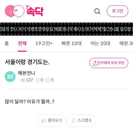
로그인
 이달의 언니 속닥 이벤트
연애상담 해줄겡
너무 화나는데 어떡해?
헐 언니들 딤디랑
홈
전체
19고민+
빠른 10대
아는 20대
해본 3
서울이랑 경기도는.
친구에게 속닥 추천
해본언니
127
0
5
많이 달라? 이유가 뭘까..?
좋아요
0
스크랩
0