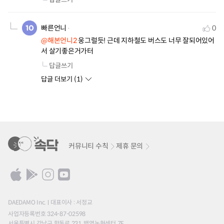
빠른언니
0
@해본언니2
 웅그럴듯! 근데 지하철도 버스도 너무 잘되어있어
서 살기좋은거가터
답글쓰기
답글 더보기 (
1
)
커뮤니티 수칙
제휴 문의
DAEDAMO Inc.
대표이사 : 서정교
사업자등록번호 324-87-02598
서울특별시 강남구 학동로 231, 백영논현센터 7F