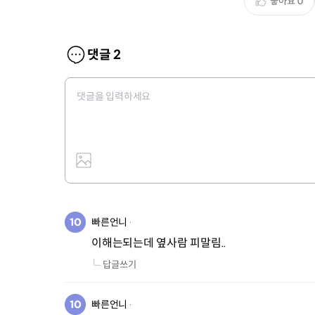
좋아요
0
댓글
2
빠른언니
이해는되는데 옆사람 피말림..
답글쓰기
빠른언니