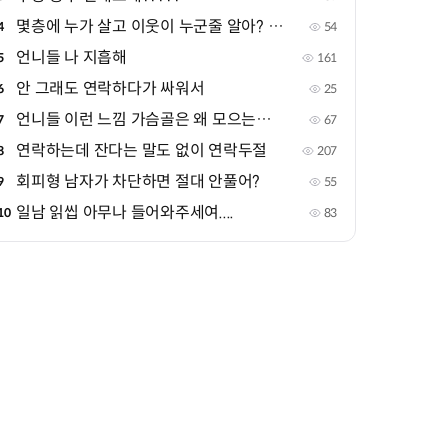
몇층에 누가 살고 이웃이 누군줄 알아? 내가 예민한건가
4
54
언니들 나 지흡해
5
161
안 그래도 연락하다가 싸워서
6
25
언니들 이런 느낌 가슴골은 왜 모으는지 궁금해
7
67
연락하는데 잔다는 말도 없이 연락두절
8
207
회피형 남자가 차단하면 절대 안풀어?
9
55
일남 읽씹 아무나 들어와주세여....
10
83