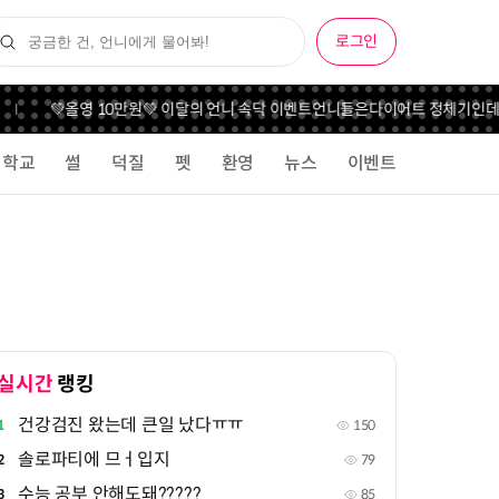
로그인
💚올영 10만원💚 이달의 언니 속닥 이벤트
언니들은
다이어트 정체기인데 5
학교
썰
덕질
펫
환영
뉴스
이벤트
실시간
랭킹
건강검진 왔는데 큰일 났다ㅠㅠ
1
150
솔로파티에 므ㅓ입지
2
79
수능 공부 안해도돼?????
3
85