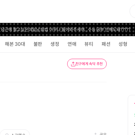
 당근에 팔고싶은데
일남 읽씹 아무나 들어와주세여....
수능 공부 안해도돼?????
해본 30대
불판
생정
연애
뷰티
패션
성형
친구에게 속닥 추천
공유