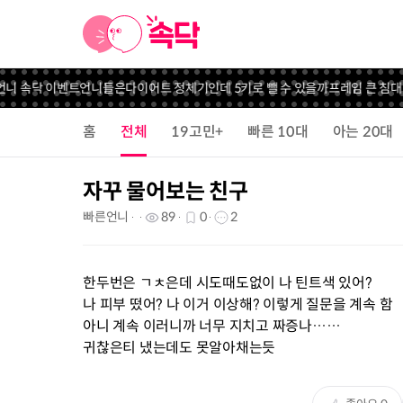
언니 속닥 이벤트
언니들은
다이어트 정체기인데 5키로 뺄 수 있을까
프레임 큰 침대
홈
전체
19고민+
빠른 10대
아는 20대
자꾸 물어보는 친구
빠른언니
89
0
2
한두번은 ㄱㅊ은데 시도때도없이 나 틴트색 있어?
나 피부 떴어? 나 이거 이상해? 이렇게 질문을 계속 함
아니 계속 이러니까 너무 지치고 짜증나……
귀찮은티 냈는데도 못알아채는듯