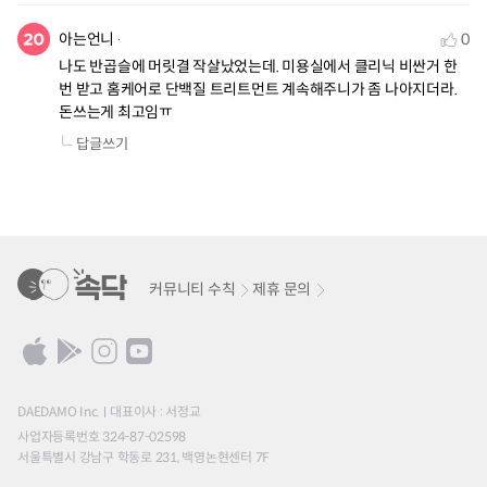
아는언니
0
나도 반곱슬에 머릿결 작살났었는데. 미용실에서 클리닉 비싼거 한
번 받고 홈케어로 단백질 트리트먼트 계속해주니가 좀 나아지더라. 
돈쓰는게 최고임ㅠ
답글쓰기
커뮤니티 수칙
제휴 문의
DAEDAMO Inc.
대표이사 : 서정교
사업자등록번호 324-87-02598
서울특별시 강남구 학동로 231, 백영논현센터 7F