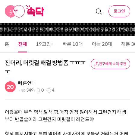
로그인
 이벤트
우한경 오지은 진짜 이쁘다
하루 공구 헤어팩
치약이랑 칫솔 1억 기부했네
팔
홈
전체
19고민+
빠른 10대
아는 20대
해본 3
잔머리, 머릿결 해결 방법좀 ㅜㅠㅠ
친구에게 속닥 추천
ㅜ
빠른언니
349
0
4
어렸을때 부터 염색.탈색.펌.매직 엄청 많이해서 그런건지 태생
부터 반곱슬이라 그런건지 머릿결이 레전드야
항상 부시시하고 특히 앞머리 사이사이에 꼬불랑 거리는거 어케