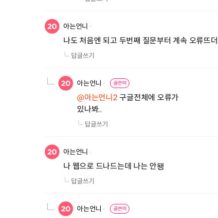
아는언니
나도 처음엔 되고 두번째 질문부터 계속 오류뜨더니 
답글쓰기
아는언니
글쓴이
@아는언니2
 구글전체에 오류가

있나봐..
답글쓰기
아는언니
나 웹으로 드나드는데 나는 안됑
답글쓰기
아는언니
글쓴이