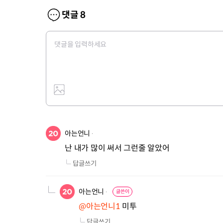
댓글
8
아는언니
난 내가 많이 써서 그런줄 알았어
답글쓰기
아는언니
글쓴이
@아는언니1
 미투
답글쓰기