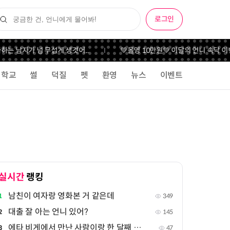
로그인
 남자가 넘 무섭게 생겻어...
💚올영 10만원💚 이달의 언니 속닥 이벤
학교
썰
덕질
펫
환영
뉴스
이벤트
실시간
랭킹
남친이 여자랑 영화본 거 같은데
1
349
대출 잘 아는 언니 있어?
2
145
에타 비게에서 만난 사람이랑 한 달째 연락중인데
3
47