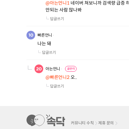
@아는언니1
 네이버 쳐보니까 검색량 급증 하
안되는 사람 많나봐
답글쓰기
빠른언니
나는 돼
답글쓰기
아는언니
글쓴이
@빠른언니2
 오..
답글쓰기
커뮤니티 수칙
제휴 문의