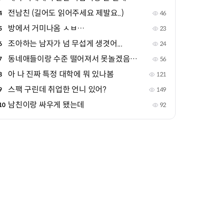
전남친 (길어도 읽어주세요 제발요..)
4
46
방에서 거미나옴 ㅅㅂ…
5
23
조아하는 남자가 넘 무섭게 생겻어...
6
24
동네애들이랑 수준 떨어져서 못놀겠음ㅅㅂ
7
56
아 나 진짜 특정 대학에 뭐 있나봄
8
121
스팩 구린데 취업한 언니 있어?
9
149
남친이랑 싸우게 됐는데
10
92