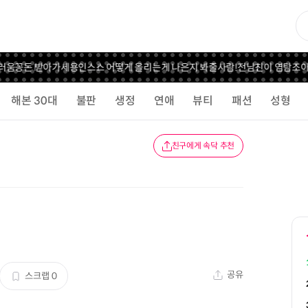
움
꽁돈 받아가세용
인스스 어떻게 올리는게 나은지 봐줄사람!
전남친이 염탐
조아하는
해본 30대
불판
생정
연애
뷰티
패션
성형
친구에게 속닥 추천
공유
스크랩
0