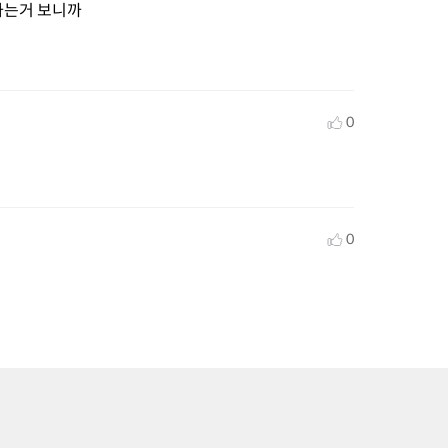
는거 보니까 

0
0