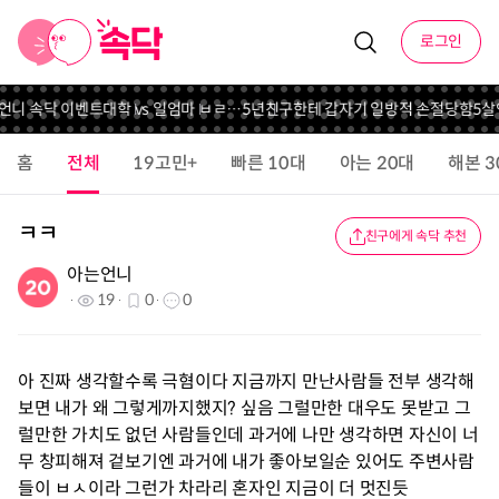
로그인
 언니 속닥 이벤트
대학 vs 일
엄마 ㅂㄹ…
5년친구한테 갑자기 일방적 손절당함
5살
홈
전체
19고민+
빠른 10대
아는 20대
해본 3
ㅋㅋ
친구에게 속닥 추천
아는언니
19
0
0
아 진짜 생각할수록 극혐이다 지금까지 만난사람들 전부 생각해
보면 내가 왜 그렇게까지했지? 싶음 그럴만한 대우도 못받고 그
럴만한 가치도 없던 사람들인데 과거에 나만 생각하면 자신이 너
무 창피해져 겉보기엔 과거에 내가 좋아보일순 있어도 주변사람
들이 ㅂㅅ이라 그런가 차라리 혼자인 지금이 더 멋진듯