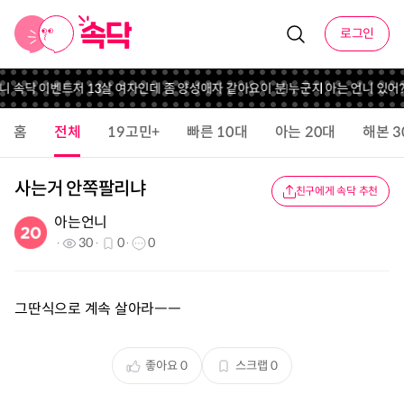
로그인
언니 속닥 이벤트
저 13살 여자인데 좀 양성애자 같아요
이 분 누군지 아는 언니 있어?
홈
전체
19고민+
빠른 10대
아는 20대
해본 3
사는거 안쪽팔리냐
친구에게 속닥 추천
아는언니
30
0
0
그딴식으로 계속 살아라ㅡㅡ
좋아요
0
스크랩
0