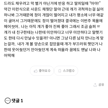
드라도 채우려고 막 별거 아닌거에 반응 하고 딸피일때 “아야!”
약간 이런식으로 사운드 채웟단 말야 근데 걔가 귀척하는걸 싫어
하나봐 그거때문에 정이 개많이 떨어지고 내가 평소에 너무 애같
이 굴어서 그거때문에도 정이 떨어졌대 결국에는 이번주 목욜에
헤어졋어.. 나는 아직 걔가 좋아 진짜 좋아 그래서 조금 슬퍼 ㅠ
걔가 내 친구한테는 나한테 미안하다고 너무 미안하다고 말햇기
도 한데 다시 만날수 잇을까? 아니면 그냥 다른 남자 만나는게 맞
는걸까.. 내가 걔 볼 양손으로 잡았을때 걔가 부끄러워 햇던거 나
한테 웃어줫던거 안아줫던게 계속 떠올라 꿈에도 맨날 나와 나
어떡해
좋아요
0
스크랩
0
공유
댓글
1