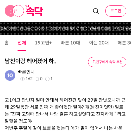
로그인
 속닥 이벤트
언니들은
다이어트 정체기인데 5키로 뺄 수 있을까
프레임 큰 침대 당
홈
전체
19고민+
빠른 10대
아는 20대
해본 3
남친이랑 헤어졌어 하..
친구에게 속닥 추천
빠른언니
162
0
1
고1이고 만난지 얼마 안돼서 헤어진건 맞아 29일 만낫으니까 근
데 29일동안 서로 진짜 개 좋아햇단 말야? 걔(남친이엇던) 말로
는 “진짜 고딩때 만나서 나랑 결혼 하고싶엇다고 진지하게 ” 라고
말햇을 정도야
저번주 주말에 같이 브롤을 햇는디 애가 말이 없어서 나는 사운