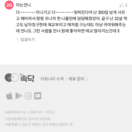
아는언니
1
다~~~~~~~지나가고 다~~~~~~~~잊혀진다아 난 300일 넘게 사귀
고 헤어져서 펑펑 우니까 한 나흘만에 덤덤해졌었어. 글구 난 22살 먹
고도 남자칭구한테 애교부리고 애처럼 구는데도 마냥 귀여워해주는
데 언니도 그런 사람을 만나 원래 좋아하면 애교 많아지는건데ㅔ
답글쓰기
커뮤니티 수칙
제휴 문의
DAEDAMO Inc.
대표이사 : 서정교
사업자등록번호 324-87-02598
서울특별시 강남구 학동로 231, 백영논현센터 7F