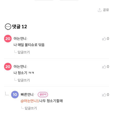
공유
댓글
12
아는언니
0
나 매일 물티슈로 닦음
답글쓰기
아는언니
0
나 청소기 ㅋㅋ
답글쓰기
빠른언니
0
글쓴이
@아는언니1
 나두 청소기할래
답글쓰기