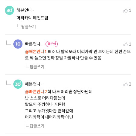
해본언니
1
머리카락 레전드임
답글쓰기
빠른언니
1
글쓴이
@해본언니1
 ㄹㅇ 나 탈색모라 머리카락 안 보이는데 한번 손으
로 싹 쓸으면 진짜 장발 가발하나 만들 수 있음
답글쓰기
해본언니
0
@빠른언니2
 헉 나도 머리숱 장난아닌데

난 스스로 머리다듬는데

탈모인 뚜껑하나 거뜬함

그리고 누가왓다간 흔적같애

머리카락이 내머리카락 아닌
답글쓰기