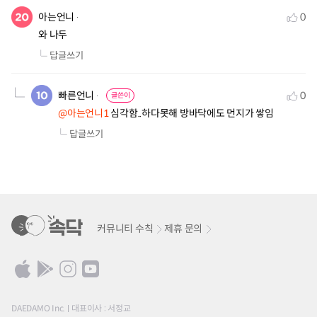
아는언니
0
와 나두
답글쓰기
빠른언니
0
글쓴이
@아는언니1
 심각함..하다못해 방바닥에도 먼지가 쌓임
답글쓰기
커뮤니티 수칙
제휴 문의
DAEDAMO Inc.
대표이사 : 서정교