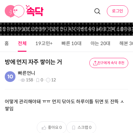
로그인
 증정 이벤트
💚올영 10만원💚 이달의 언니 속닥 이벤트
속닥 ai타로 진짜 소름이네
가
홈
전체
19고민+
빠른 10대
아는 20대
해본 3
방에 먼지 자주 쌓이는 거
친구에게 속닥 추천
빠른언니
158
0
12
어떻게 관리해야돼 ㅠㅠ 먼지 닦아도 하루이틀 뒤면 또 잔뜩 ㅅ
쌓임
좋아요
0
스크랩
0