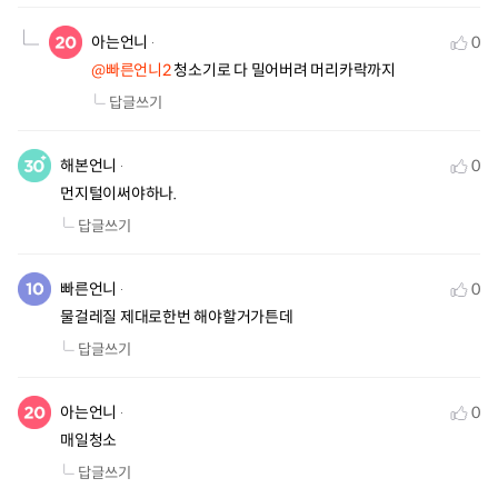
아는언니
0
@빠른언니2
 청소기로 다 밀어버려 머리카락까지
답글쓰기
해본언니
0
먼지털이써야하나.
답글쓰기
빠른언니
0
물걸레질 제대로한번 해야할거가튼데
답글쓰기
아는언니
0
매일청소
답글쓰기