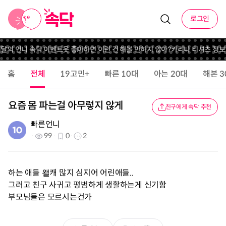
로그인
 이달의 언니 속닥 이벤트
옷 좋아하면 이런 건 해볼 만하지 않아?
카리나 티셔츠 정보
홈
전체
19고민+
빠른 10대
아는 20대
해본 3
요즘 몸 파는걸 아무렇지 않게
친구에게 속닥 추천
빠른언니
99
0
2
하는 애들 왤캐 많지 심지어 어린애들..
그러고 친구 사귀고 평범하게 생활하는게 신기함
부모님들은 모르시는건가