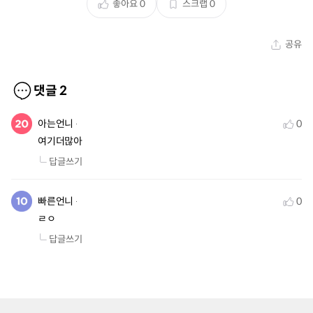
좋아요
0
스크랩
0
공유
댓글
2
아는언니
0
여기더많아
답글쓰기
빠른언니
0
ㄹㅇ
답글쓰기