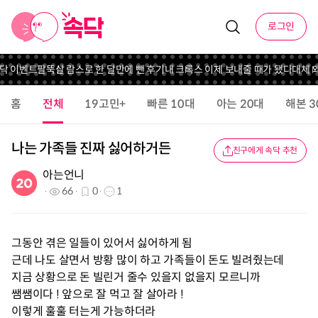
로그인
속닥 이벤트
팔뚝살 람스로 한 달만에 뺀 후기
내 크록스 이제 보내줄 때가 됐다
대체 
홈
전체
19고민+
빠른 10대
아는 20대
해본 3
나는 가족들 진짜 싫어하거든
친구에게 속닥 추천
아는언니
66
0
1
그동안 겪은 일들이 있어서 싫어하게 됨
근데 나도 살면서 방황 많이 하고 가족들이 돈도 빌려줬는데
지금 상황으로 돈 빌린거 줄수 있을지 없을지 모르니까
쌤쌤이다 ! 앞으로 잘 먹고 잘 살아라 !
이렇게 훌훌 터는게 가능하더라