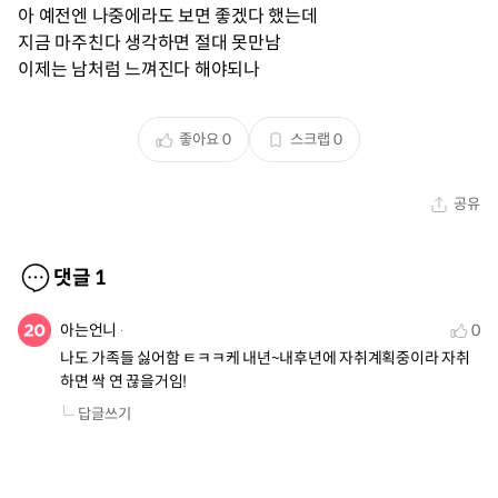
아 예전엔 나중에라도 보면 좋겠다 했는데
지금 마주친다 생각하면 절대 못만남
이제는 남처럼 느껴진다 해야되나
좋아요
0
스크랩
0
공유
댓글
1
아는언니
0
나도 가족들 싫어함 ㅌㅋㅋ케 내년~내후년에 자취계획중이라 자취
하면 싹 연 끊을거임!
답글쓰기