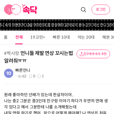
로그인
언니 속닥 이벤트
저 13살 여자인데 좀 양성애자 같아요
이 분 누군지 아는 언니 있어?
홈
전체
19고민+
빠른 10대
아는 20대
해본 3
언니들 제발 연상 꼬시는법
#
짝사랑
친구에게 속닥 추천
알려줘ㅠㅠ
빠른언니
62
0
1
원래 좋아하던 선배가 있는데 한살차이야..
나는 중2 그분은 중3인데 친구랑 이야기 하다가 우연히 연애 생
각 있다고 해서 그분한테 나를 소개해줬는데
내일 연락 하기로 했어.. 앞으로 어떻게 해야해? 나 연상은 처음