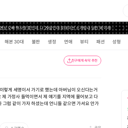
상 오빠 짝사랑 중인데..
나 29살인데 로테이션 소개팅
내 남친 왜 이래….
해본 30대
불판
생정
연애
뷰티
패션
성형
친구에게 속닥 추천
 이렇게 세명이서 가기로 했는데 아버님이 오신다는거
요 제 가정사 들먹이면서 제 얘기를 지역에 물어보고 다
 그럼 같이 가자 하셨는데 언니들 같으면 가셔요 안가
공유