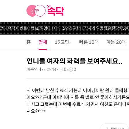
 언니 속닥 이벤트
대학 vs 일
엄마 ㅂㄹ…
5년친구한테 갑자기 일방적 손절당함
5살연
홈
전체
19고민+
빠른 10대
아는 20대
언니들 여자의 화력을 보여주세요..
아는언니
44
0
0
저 이번에 남친 수료식 가는데 어머님이랑 원래 둘째형
에요??? 근데 아버님이 저를 좀 별로 안 좋아하시거든
니시고 그랬는데 이번에 수료식 가면서 여친도 온다니까
셔요?ㅠㅠ