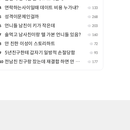
연락하는사이일때 데이트 비용 누가내?
4
133
성격이문제인걸까
5
268
언니들 남친이 키가 작은데
6
203
술먹고 남사친이랑 텔 가본 언니들 있음?
7
160
안 친한 이성이 스토리하트
8
72
5년친구한테 갑자기 일방적 손절당함
9
93
전남친 친구랑 잤는데 재결합 하면 안 되겠지
10
177