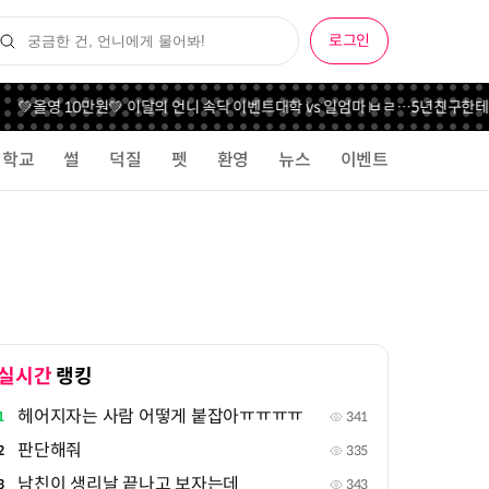
로그인
💚올영 10만원💚 이달의 언니 속닥 이벤트
대학 vs 일
엄마 ㅂㄹ…
5년친구한테 
학교
썰
덕질
펫
환영
뉴스
이벤트
실시간
랭킹
헤어지자는 사람 어떻게 붙잡아ㅠㅠㅠㅠ
1
341
판단해줘
2
335
남친이 생리날 끝나고 보자는데
3
343