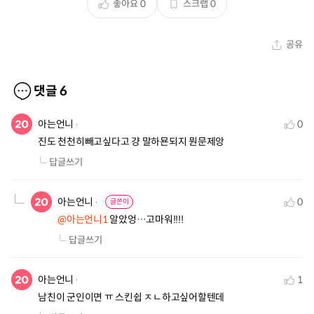
좋아요
0
스크랩
0
공유
댓글
6
아는언니
0
진도 천천히빼고싶다고 걍 말하묜되지 뭔문제앙
답글쓰기
아는언니
0
글쓴이
@아는언니1
 알았엉…고마워!!!!
답글쓰기
아는언니
1
남친이 군인이면 ㅠ 스킨쉽 ㅈㄴ하고싶어할텐데