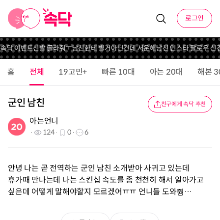
로그인
 속닥 이벤트
신발 골라줘ㅜ
남친한테 별거아닌건데 서운해
남친 인스타 팔로우 신경
홈
전체
19고민+
빠른 10대
아는 20대
해본 3
군인 남친
친구에게 속닥 추천
아는언니
124
0
6
안녕 나는 곧 전역하는 군인 남친 소개받아 사귀고 있는데
휴가때 만나는데 나는 스킨십 속도를 좀 천천히 해서 알아가고
싶은데 어떻게 말해야할지 모르겠어ㅠㅠ 언니들 도와줭…