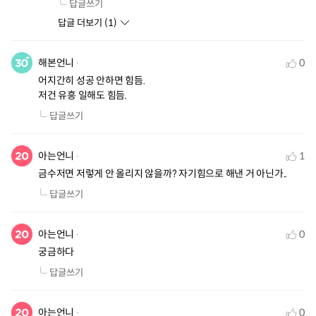
답글쓰기
답글 더보기 (
1
)
해본언니
0
어지간히 성공 안하면 힘듬.

저건 유흥 일해도 힘듬.
답글쓰기
아는언니
1
금수저면 저렇게 안 올리지 않을까? 자기힘으로 해낸 거 아닌가..
답글쓰기
아는언니
0
궁금하다
답글쓰기
아는언니
0