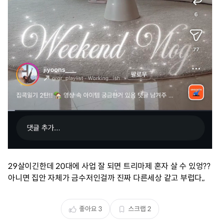
29살이긴한데 20대에 사업 잘 되면 트리마제 혼자 살 수 있엉??
아니면 집안 자체가 금수저인걸까 진짜 다른세상 같고 부럽다,,
좋아요
3
스크랩
2