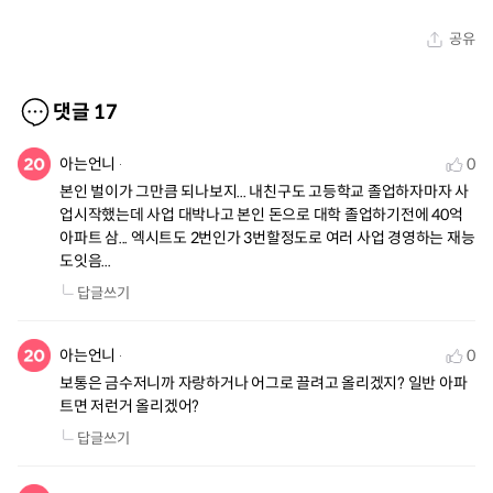
공유
댓글
17
아는언니
0
본인 벌이가 그만큼 되나보지... 내친구도 고등학교 졸업하자마자 사
업시작했는데 사업 대박나고 본인 돈으로 대학 졸업하기전에 40억 
아파트 삼... 엑시트도 2번인가 3번할정도로 여러 사업 경영하는 재능
도잇음...
답글쓰기
아는언니
0
보통은 금수저니까 자랑하거나 어그로 끌려고 올리겠지? 일반 아파
트면 저런거 올리겠어?
답글쓰기