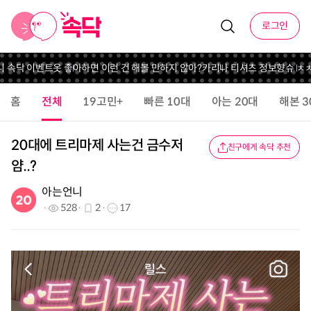
로그인
니 속닥 이벤트
옷 좋아하면 이런 건 해볼 만하지 않아?
카리나 티셔츠 정보
향슈 ㅊㅊ 
홈
전체
19고민+
빠른 10대
아는 20대
해본 3
20대에 트리마제 사는건 금수저
친구에게 속닥 추천
얌..?
아는언니
528
2
17