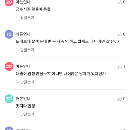
아는언니
0
금수저일 확률이 큰듯
답글쓰기
빠른언니
0
또래보다 잘 버는데 번 돈 저축 안 하고 월세로 다 나가면 살수잇지
답글쓰기
아는언니
1
대출이 엄청 많을듯?? 아니면 나이많은 남자가 있다던가
답글쓰기
해본언니
0
멋지다 인생
답글쓰기