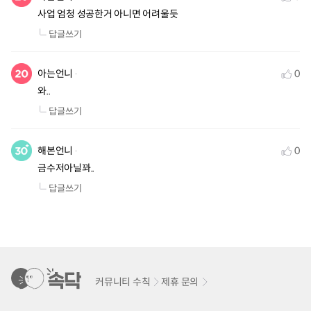
사업 엄청 성공한거 아니면 어려울듯
답글쓰기
아는언니
0
와..
답글쓰기
해본언니
0
금수저아닐꽈..
답글쓰기
커뮤니티 수칙
제휴 문의