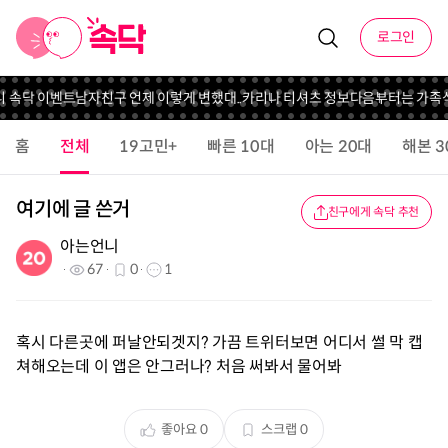
로그인
니 속닥 이벤트
남자친구 언제 이렇게 변했대..
카리나 티셔츠 정보
다음부터는 가족
홈
전체
19고민+
빠른 10대
아는 20대
해본 3
여기에 글 쓴거
친구에게 속닥 추천
아는언니
67
0
1
혹시 다른곳에 퍼날안되겟지? 가끔 트위터보면 어디서 썰 막 캡
쳐해오는데 이 앱은 안그러나? 처음 써봐서 물어봐
좋아요
0
스크랩
0