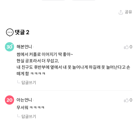
공유
댓글
2
해본언니
0
썸에서 커플로 이어지기 딱 좋아~

현실 공포라서 더 무섭고,

내 친구도 후반부에 옆에서 내 옷 늘어나게 하길래 옷 늘어난다고 손 
떼게 함 ㅋㅋㅋㅋ
답글쓰기
아는언니
0
무서워 ㅋㅋㅋㅋ
답글쓰기