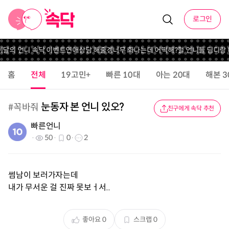
로그인
 이달의 언니 속닥 이벤트
연애상담 해줄겡
너무 화나는데 어떡해?
헐 언니들 딤디랑
홈
전체
19고민+
빠른 10대
아는 20대
해본 3
눈동자 본 언니 있오?
#
꼭바줘
친구에게 속닥 추천
빠른언니
50
0
2
썸남이 보러가자는데
내가 무서운 걸 진짜 못보ㅓ서..
좋아요
0
스크랩
0