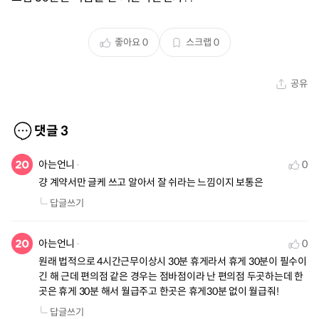
좋아요
0
스크랩
0
공유
댓글
3
아는언니
0
걍 계약서만 글케 쓰고 알아서 잘 쉬라는 느낌이지 보통은
답글쓰기
아는언니
0
원래 법적으로 4시간근무이상시 30분 휴게라서 휴게 30분이 필수이
긴 해 근데 편의점 같은 경우는 점바점이라 난 편의점 두곳하는데 한
곳은 휴게 30분 해서 월급주고 한곳은 휴게30분 없이 월급줘!
답글쓰기