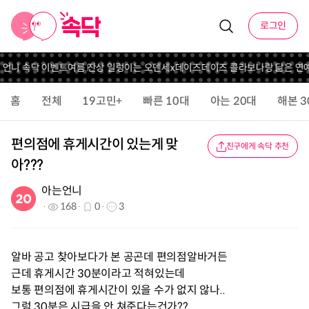
로그인
의 언니 속닥 이벤트
여름 잔상 일렁이는 오덴세x데이즈데이즈 콜라보
나랑 닮은 연예
홈
전체
19고민+
빠른 10대
아는 20대
해본 3
편의점에 휴게시간이 있는게 맞
친구에게 속닥 추천
아???
아는언니
168
0
3
알바 공고 찾아보다가 본 공곤데 편의점알바거든
근데 휴게시간 30분이라고 적혀있는데
보통 편의점에 휴게시간이 있을 수가 없지 않나..
그럼 30분은 시급을 안 쳐준다는건가??