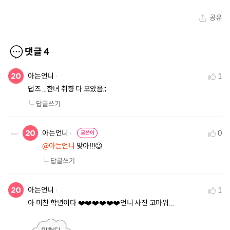
공유
댓글
4
아는언니
1
덥즈 ...한녀 취향 다 모았음;;
답글쓰기
아는언니
0
글쓴이
@아는언니
 맞아!!!😉
답글쓰기
아는언니
1
아 미친 학년이다 ❤️❤️❤️❤️❤️❤️언니 사진 고마워....