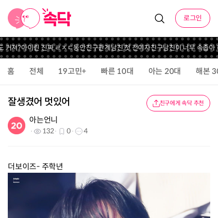
로그인
 진짜 ㄹㅈㄷ동안
친구관계
남친 첫 전여자친구
남친이 너무 속좁아 해결법좀..
홈
전체
19고민+
빠른 10대
아는 20대
해본 3
잘생겼어 멋있어
친구에게 속닥 추천
아는언니
132
0
4
더보이즈- 주학년