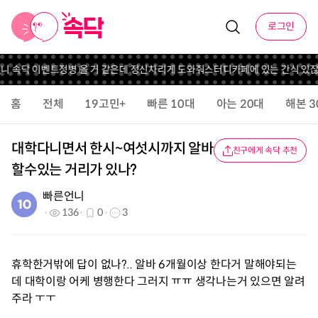
로그인
언니 속닥 이벤트
정병 올 거 같은데 정신차리게 도와줘
스터디카페에 있는 간식 있
홈
전체
19고민+
빠른 10대
아는 20대
해본 3
대학다니면서 한시~여섯시까지 알바
친구에게 속닥 추천
할수있는 거리가 있나?
빠른언니
136
0
3
휴학한거밖에 답이 없나?.. 알바 6개월이상 한다거 말해야되는
데 대학이랑 어케 병행한다 그러지 ㅠㅠ 생각나는거 있으면 알려
주라 ㅜㅜ