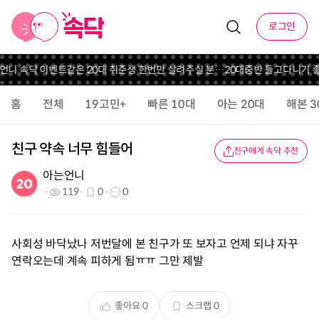
로그인
 언니 속닥 이벤트
같은 20대 취준생 한번만 살려주실 분…
20대중반 들고다니기 
홈
전체
19고민+
빠른 10대
아는 20대
해본 3
친구 약속 너무 힘들어
친구에게 속닥 추천
아는언니
119
0
0
사회성 바닥났나 저번달에 본 친구가 또 보자고 언제 되냐 자꾸
연락오는데 계속 피하게 됨ㅠㅠ 그만 제발
좋아요
0
스크랩
0