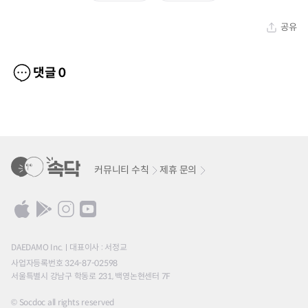
공유
댓글
0
커뮤니티 수칙
제휴 문의
DAEDAMO Inc.
대표이사 : 서정교
사업자등록번호 324-87-02598
서울특별시 강남구 학동로 231, 백영논현센터 7F
© Socdoc all rights reserved