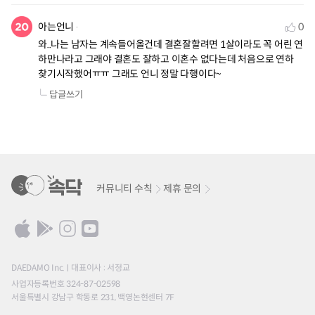
아는언니
0
와..나는 남자는 계속들어올건데 결혼잘할려면 1살이라도 꼭 어린 연
하만나라고 그래야 결혼도 잘하고 이혼수 없다는데 처음으로 연하 
찾기시작했어ㅠㅠ 그래도 언니 정말 다행이다~
답글쓰기
커뮤니티 수칙
제휴 문의
DAEDAMO Inc.
대표이사 : 서정교
사업자등록번호 324-87-02598
서울특별시 강남구 학동로 231, 백영논현센터 7F