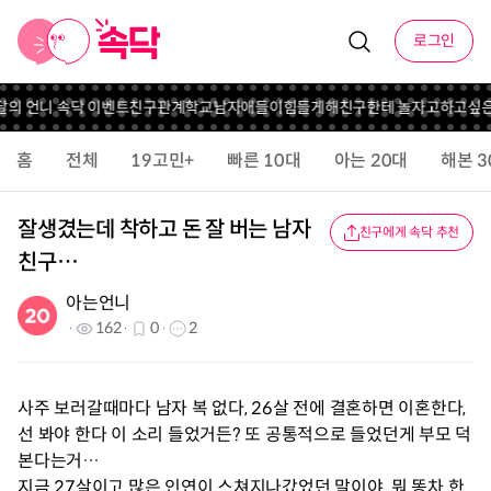
로그인
이달의 언니 속닥 이벤트
친구관계
학교남자애들이힘들게해
친구한테 놀자고하고싶은
홈
전체
19고민+
빠른 10대
아는 20대
해본 3
잘생겼는데 착하고 돈 잘 버는 남자
친구에게 속닥 추천
친구…
아는언니
162
0
2
사주 보러갈때마다 남자 복 없다, 26살 전에 결혼하면 이혼한다,
선 봐야 한다 이 소리 들었거든? 또 공통적으로 들었던게 부모 덕
본다는거…
지금 27살이고 많은 인연이 스쳐지나갔었던 말이야. 뭐 똥차 한