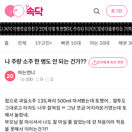
로그인
언니 속닥 이벤트
남자친구 언제 이렇게 변했대..
카리나 티셔츠 정보
다음부터는 가족
홈
전체
19고민+
빠른 10대
아는 20대
해본 3
나 주량 소주 한 병도 안 되는 건가??
친구에게 속닥 추천
아는언니
100
0
2
첨으로 과일소주 13도짜리 500ml 마셔봤는데 토했어... 말투도
그대로고 타자도 너무 잘쳐짐 ㅠ 그냥 쪼금 어지러운거였는데 토
해서 놀랐네;
부모님 잘 마시셔서 나도 잘 마실 줄 알았는데 걍 처음이라 적응
을 못해서 이러는건가?