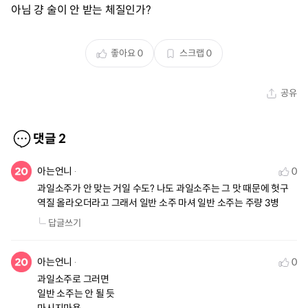
아님 걍 술이 안 받는 체질인가?
좋아요
0
스크랩
0
공유
댓글
2
아는언니
0
과일소주가 안 맞는 거일 수도? 나도 과일소주는 그 맛 때문에 헛구
역질 올라오더라고 그래서 일반 소주 마셔 일반 소주는 주량 3병
답글쓰기
아는언니
0
과일소주로 그러면

일반 소주는 안 될 듯
