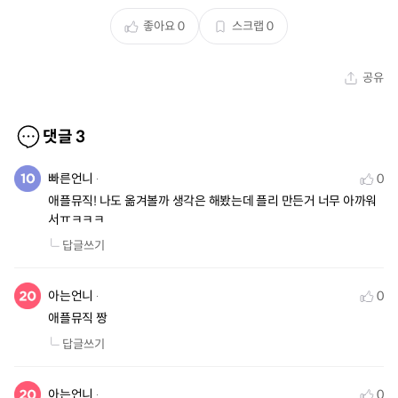
좋아요
0
스크랩
0
공유
댓글
3
빠른언니
0
애플뮤직! 나도 옮겨볼까 생각은 해봤는데 플리 만든거 너무 아까워
서ㅠㅋㅋㅋ
답글쓰기
아는언니
0
애플뮤직 짱
답글쓰기
아는언니
0