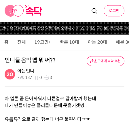
로그인
의 언니 속닥 이벤트
여름 잔상 일렁이는 오덴세x데이즈데이즈 콜라보
나랑 닮은 연
홈
전체
19고민+
빠른 10대
아는 20대
해본 3
언니들 음악 앱 뭐 써??
친구에게 속닥 추천
아는언니
137
0
3
아 멜론 좀 돈아까워서 다른걸로 갈아탈까 했는데
내가 만들어놓은 플리들때문에 못옮기겠넹...
유튭뮤직으로 갈까 했는데 너무 불편하다ㅠㅠ