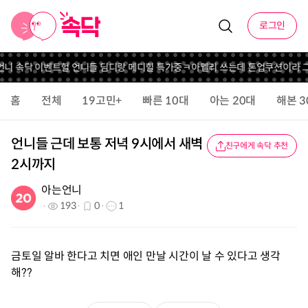
로그인
 언니 속닥 이벤트
헐 언니들 딤디랑 메디힐 특가중
ㅋ
아멜리 쓰는데 톤업쿠션이라 
홈
전체
19고민+
빠른 10대
아는 20대
해본 3
언니들 근데 보통 저녁 9시에서 새벽
친구에게 속닥 추천
2시까지
아는언니
193
0
1
금토일 알바 한다고 치면 애인 만날 시간이 날 수 있다고 생각
해??