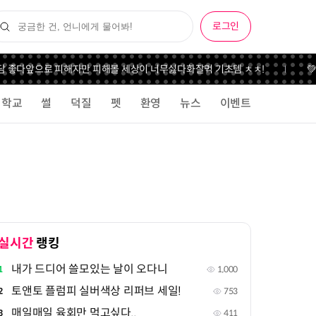
로그인
 좋다
앞으로 피해자만 피해볼 세상이 너무싫다
화잘먹 기초템 ㅊㅊ!
💚
학교
썰
덕질
펫
환영
뉴스
이벤트
실시간
랭킹
내가 드디어 쓸모있는 날이 오다니
1
1,000
토앤토 플럼피 실버색상 리퍼브 세일!
2
753
매일매일 육회만 먹고싶다..
3
411