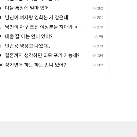
다들 통장에 얼마 있어
4
282
남친이 여자랑 영화본 거 같은데
5
201
남친이 자꾸 크신 여성분들 쳐다봐 ㅠㅠㅠ
6
279
대출 잘 아는 언니 있어?
7
95
인간용 냉장고 나왔대..
8
273
결혼까지 생각하면 외모 포기 가능해?
9
184
장기연애 하는 하는 언니 있어?
10
182