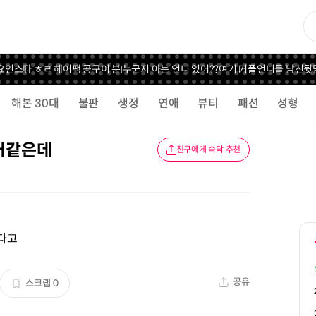
인스타 ㅎㄹ 헤어팩 공구
이 분 누군지 아는 언니 있어??
여기 커플언니들 남친뒷담
해본 30대
불판
생정
연애
뷰티
패션
성형
거같은데
친구에게 속닥 추천
다고
공유
스크랩
0