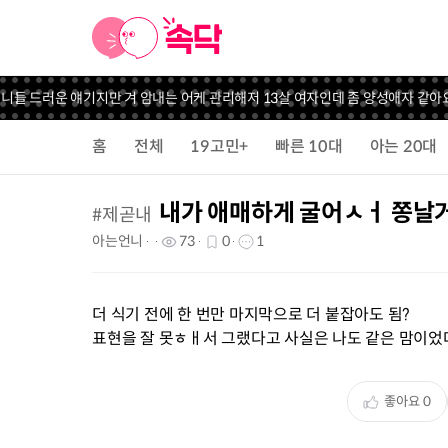
들 드러운 얘기지만 겨 암내는 어케 관리해
저 13살 여자인데 좀 양성애자 같아요
홈
전체
19고민+
빠른 10대
아는 20대
내가 애매하게 굴어ㅅㅓ 쫑날
#
제곧내
아는언니
73
0
1
더 식기 전에 한 번만 마지막으로 더 붙잡아도 됨?
표현을 잘 못ㅎㅐ서 그랬다고 사실은 나도 같은 맘이었
좋아요
0