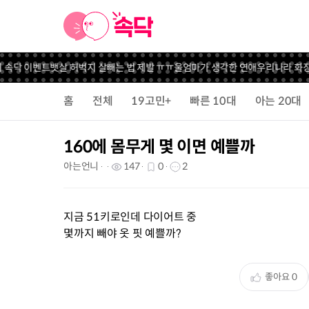
 속닥 이벤트
뱃살 허벅지 살빼는 법 제발 ㅠㅠ
울엄마가 생각한 연애
우리나라 화장품
홈
전체
19고민+
빠른 10대
아는 20대
160에 몸무게 몇 이면 예쁠까
아는언니
147
0
2
지금 51키로인데 다이어트 중
몇까지 빼야 옷 핏 예쁠까?
좋아요
0