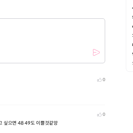
0
0
고 싶으면 48 49도 이쁠것같앙