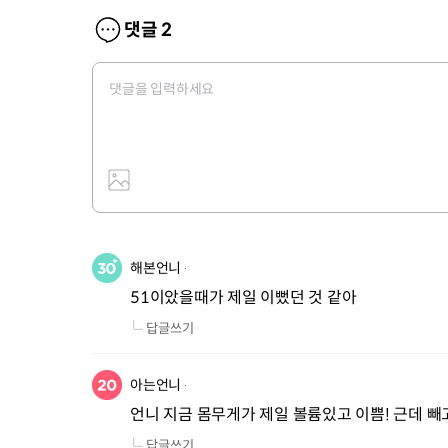
댓글
2
해본언니
51이았을때가 제일 이뻤던 것 같아
답글쓰기
아는언니
언니 지금 몸무게가 제일 볼륨있고 이쁨! 근데 빼
답글쓰기