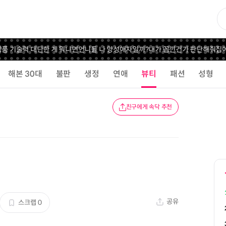
 기술력 대단한 게 뭐냐면
언니들 나 양성애자일까?
내가 꼽낀건가 판단해줘
집에
해본 30대
불판
생정
연애
뷰티
패션
성형
친구에게 속닥 추천
공유
스크랩
0