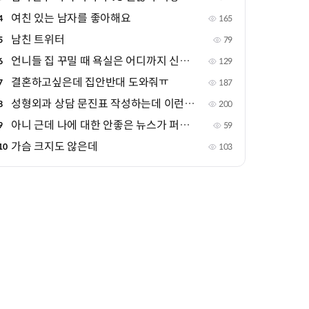
여친 있는 남자를 좋아해요
4
165
남친 트위터
5
79
언니들 집 꾸밀 때 욕실은 어디까지 신경 써??
6
129
결혼하고싶은데 집안반대 도와줘ㅠ
7
187
성형외과 상담 문진표 작성하는데 이런건왜물어??
8
200
아니 근데 나에 대한 안좋은 뉴스가 퍼진 상태인데
9
59
가슴 크지도 않은데
10
103