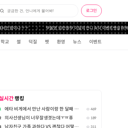
로그인
서만 땀이나 ㅜㅜ
💚올영 10만원💚 이달의 언니 속닥 이벤트
뱃살 허벅지
학교
썰
덕질
펫
환영
뉴스
이벤트
실시간
랭킹
에타 비게에서 만난 사람이랑 한 달째 연락중인데
1
469
의사선생님이 너무잘생겻는데ㅜㅠ퓨
2
189
남자친구 가족 과하다 VS 괜찮다 어떻게 생각해
3
311