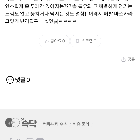
연스럽게 쫌 두께감 있어지는??? 솔 특유의 그 뻑뻑하게 엉키는
느낌도 없고 뭉치거나 떡지는 것도 덜함!! 이래서 메탈 마스카라
그렇게 난리였구나 싶었닼ㅋㅋㅋㅋ
좋아요
0
스크랩
0
공유
댓글
0
커뮤니티 수칙
제휴 문의