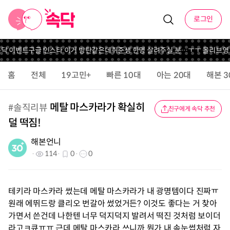
로그인
속닥 이벤트
구글 인스타 이거 방탄같은데
취준생 한명 살려주실 분…ㅜㅜ 올리브영
홈
전체
19고민+
빠른 10대
아는 20대
해본 3
메탈 마스카라가 확실히
#
솔직리뷰
친구에게 속닥 추천
덜 떡짐!
해본언니
114
0
0
테키라 마스카라 썼는데 메탈 마스카라가 내 광명템이다 진짜ㅠ
원래 에뛰드랑 클리오 번갈아 썼었거든? 이것도 좋다는 거 찾아
가면서 쓴건데 나한텐 너무 덕지덕지 발려서 떡진 것처럼 보이더
라고ㅋ큐ㅠㅠ 근데 메탈 마스카라 쓰니까 뭔가 내 속눈썹처럼 자