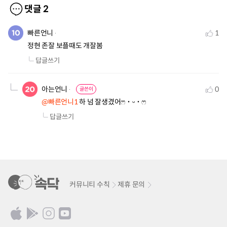
댓글
2
빠른언니
1
정현 존잘 보플때도 개잘봄
답글쓰기
아는언니
0
글쓴이
@빠른언니1
 하 넘 잘생겼어ෆ˙ᵕ˙ෆ
답글쓰기
커뮤니티 수칙
제휴 문의