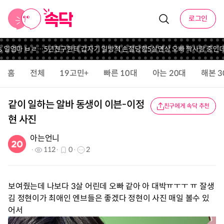
로그인
5년친구한테 갑자기 일방적 손절당함
5살연상 오빠 짝사랑 중인데..
나 29살인데 
홈
전체
19고민+
빠른 10대
아는 20대
해본 3
같이 일하는 알바 동생이 이븐-이정
친구에게 속닥 추천
현 사진
아는언니
112
0
2
보여줬는데 나보다 3살 어린데 오빠 같아 아 대박ㅠㅜㅜ ㅠ 잘생
김 정현이가 최애인 엔브들은 좋겠다 정현이 사진 매일 볼수 있
어서