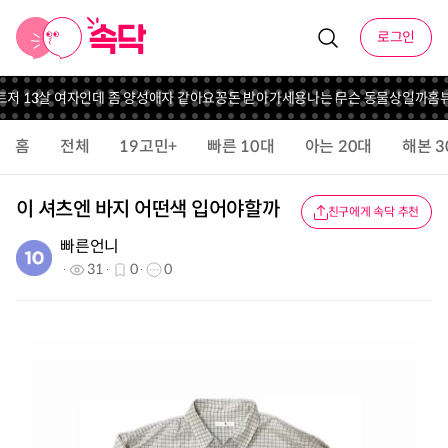
로그인
트
저 13살 여자인데 좀 양성애자 같아요
꽁돈 받아가세용
나는 무슨 동물상일까
홈뷰
홈
전체
19고민+
빠른 10대
아는 20대
해본 3
이 셔츠엔 바지 어떤색 입어야할까
친구에게 속닥 추천
빠른언니
31
0
0