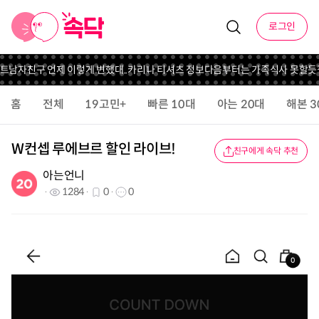
로그인
남자친구 언제 이렇게 변했대..
카리나 티셔츠 정보
다음부터는 가족식사 못할듯
집
홈
전체
19고민+
빠른 10대
아는 20대
해본 3
W컨셉 루에브르 할인 라이브!
친구에게 속닥 추천
아는언니
1284
0
0