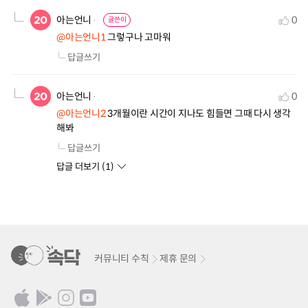
아는언니
0
글쓴이
@아는언니1
 그렇구나 고마워
답글쓰기
아는언니
0
@아는언니2
 3개월이란 시간이 지나도 힘들면 그때 다시 생각
해봐
답글쓰기
답글 더보기 (
1
)
커뮤니티 수칙
제휴 문의