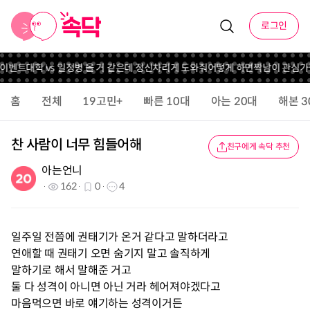
로그인
 이벤트
대학 vs 일
정병 올 거 같은데 정신차리게 도와줘
어떻게 하면짝남이 관심
홈
전체
19고민+
빠른 10대
아는 20대
해본 3
찬 사람이 너무 힘들어해
친구에게 속닥 추천
아는언니
162
0
4
일주일 전쯤에 권태기가 온거 같다고 말하더라고
연애할 때 권태기 오면 숨기지 말고 솔직하게
말하기로 해서 말해준 거고
둘 다 성격이 아니면 아닌 거라 헤어져야겠다고
마음먹으면 바로 얘기하는 성격이거든