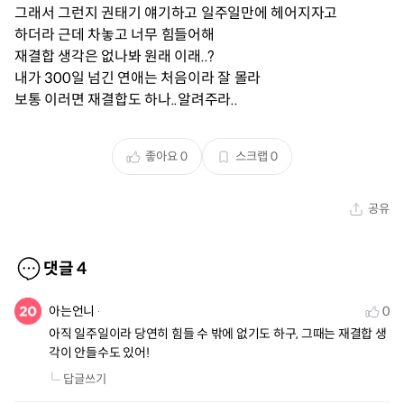
그래서 그런지 권태기 얘기하고 일주일만에 헤어지자고
하더라 근데 차놓고 너무 힘들어해
재결합 생각은 없나봐 원래 이래..?
내가 300일 넘긴 연애는 처음이라 잘 몰라
보통 이러면 재결합도 하나..알려주라..
좋아요
0
스크랩
0
공유
댓글
4
아는언니
0
아직 일주일이라 당연히 힘들 수 밖에 없기도 하구, 그때는 재결합 생
각이 안들수도 있어!
답글쓰기