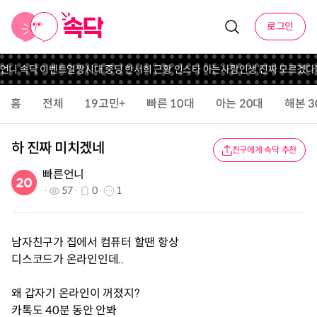
로그인
 언니 속닥 이벤트
얼짱시대 중딩 한서희 근황 인스타 아는사람
인생 진짜 모르겠다
홈
전체
19고민+
빠른 10대
아는 20대
해본 3
하 진짜 미치겠네
친구에게 속닥 추천
빠른언니
57
0
1
남자친구가 집에서 컴퓨터 할땐 항상
디스코드가 온라인인데..
왜 갑자기 온라인이 꺼졌지?
카톡도 40분 동안 안봐