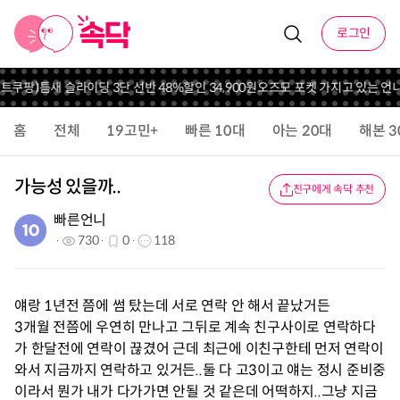
로그인
트
쿠팡)틈새 슬라이딩 3단 선반 48%할인 34,900원
오즈모 포켓 가지고 있는 언니 
홈
전체
19고민+
빠른 10대
아는 20대
해본 3
가능성 있을까..
친구에게 속닥 추천
빠른언니
730
0
118
얘랑 1년전 쯤에 썸 탔는데 서로 연락 안 해서 끝났거든
3개월 전쯤에 우연히 만나고 그뒤로 계속 친구사이로 연락하다
가 한달전에 연락이 끊겼어 근데 최근에 이친구한테 먼저 연락이
와서 지금까지 연락하고 있거든..둘 다 고3이고 얘는 정시 준비중
이라서 뭔가 내가 다가가면 안될 것 같은데 어떡하지..그냥 지금