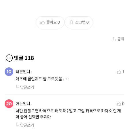
좋아요
0
스크랩
0
공유
댓글
118
빠른언니
1
애초에 썸인지도 잘 모르겟움ㅜㅠ
답글쓰기
아는언니
0
너만 괜찮으면 카톡으로 해도 돼? 말고 그럼 카톡으로 하자 이런 게 
더 좋아 선택권 주지마
답글쓰기