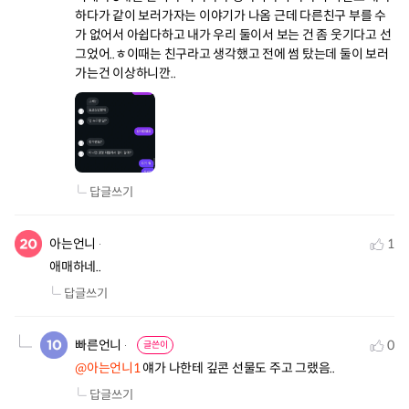
하다가 같이 보러가자는 이야기가 나옴 근데 다른친구 부를 수
가 없어서 아쉽다하고 내가 우리 둘이서 보는 건 좀 웃기다고 선 
그었어..ㅎ이때는 친구라고 생각했고 전에 썸 탔는데 둘이 보러
가는건 이상하니깐..
답글쓰기
아는언니
1
애매하네..
답글쓰기
빠른언니
0
글쓴이
@아는언니1
 얘가 나한테 깊콘 선물도 주고 그랬음..
답글쓰기