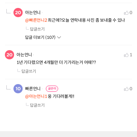
아는언니
0
@빠른언니2
 최근에?오늘 연락내용 사진 좀 보내줄 수 있나
답글쓰기
답글 더보기 (
107
)
아는언니
1
1년 기다렸으면 4개월만 더 기가리는거 어때??
답글쓰기
빠른언니
0
글쓴이
@아는언니1
 웅 기다려볼게!!
답글쓰기