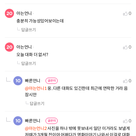
아는언니
0
충분히 가능성있어보이는데
답글쓰기
아는언니
0
오늘 대화 더 없서?
답글쓰기
빠른언니
0
글쓴이
@아는언니1
 웅..다른 대화도 있긴한데 최근에 연락한 거라 음 
잠시만
답글쓰기
빠른언니
0
글쓴이
@아는언니2
 사진을 하나 밖에 못보내서 일단 이거라도 보낼게 
저때가 3개월 전이야 어쩌다가 영화이야기 나와서 이걸로 대화