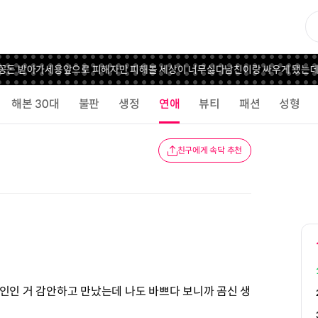
받아가세용
앞으로 피해자만 피해볼 세상이 너무싫다
남친이랑 싸우게 됐는데
해본 30대
불판
생정
연애
뷰티
패션
성형
친구에게 속닥 추천
인인 거 감안하고 만났는데 나도 바쁘다 보니까 곰신 생