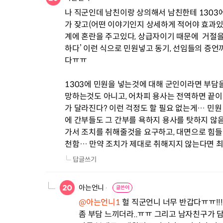
나 직군인데 남친이랑 상의해서 남친한테 1303에
가 잦고(어떤 이야기인지 상세하게 적어야 효과있음
계에 혼란을 주고있다, 상급자이기 때문에  거절을
하다’ 이런 식으로 민원넣고 동기, 선임들의 증언
다ㅠㅠ 

1303에 민원을 넣는것에 대해 군인이라면 부담을
망하는것도 아니고, 어차피 용사는 전역하면 끝이
가 달라진다? 이런 걱정도 할 필요 없는게… 민원
에 간부들도 그 간부를 욕하지 용사를 탓하지 않
가서 조치를 취해줄것을 요구하고, 대면으로 힘들
천함… 만약 조치가 제대로 취해지지 않는다면 최
답글쓰기
아는언니
글쓴이
@아는언니1
 헐 직군언니 너무 반갑다ㅠㅠ!!
좀 부담 느끼더라..ㅠㅠ 그리고 남자친구가 