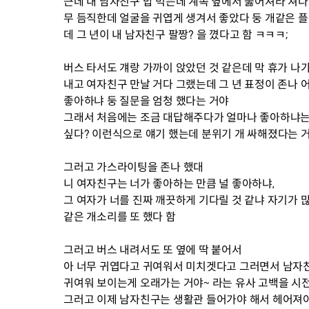
근데 내 남자친구 밥 먹는데 계속 옆에서 뚫어져라 쳐다
무 듬직한데 얼굴을 귀엽게 생겨서 좋았다 둥 개같은 플
데 그 년이 내 남자친구 팔짱? 을 꼈다고 함 ㅋㅋㅋ;
버스 타서도 걔랑 가까이 앉았던 것 같은데 막 휴가 나
내고 여자친구 만날 거다 그랬는데 그 년 표정이 존나
좋아하냐 둥 질문을 엄청 했다는 거야
그래서 처음에는 조금 대답해주다가 얼마나 좋아하냐는 
싶다? 이런식으로 얘기 했는데 분위기 개 싸해졌다는 
그러고 가스라이팅을 존나 했대
니 여자친구는 너가 좋아하는 만큼 널 좋아하냐,
그 여자가 너를 진짜 깨끗하게 기다릴 것 같냐 자기가 많
같은 개소리를 또 했다 함
그러고 버스 내려서도 또 옆에 딱 붙어서
아 너무 귀엽다고 귀여워서 미치겟다고 그러면서 남자친
귀여워 보이는게 오래가는 거야~ 라는 유사 고백을 시
그러고 이제 남자친구는 생활관 들어가야 해서 헤어져