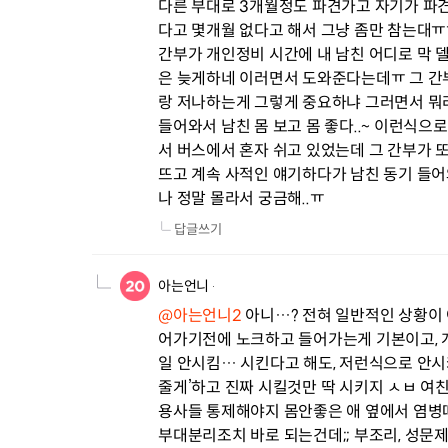
다른 부대로 3개월정도 파견가고 자기가 파견
다고 몇개월 없다고 해서 그냥 좀만 참는대ㅠ
간부가 개인정비 시간에 내 남친 어디로 막 
은 늦게하네 이러면서 도와준다는데ㅠ 그 간
랑 저나하는게 그렇게 중요하냐 그러면서 뭐라
들어와서 남친 몸 보고 몸 좋다..~ 이런식으
서 버스에서 혼자 쉬고 있었는데 그 간부가 또
뜨고 계속 사적인 얘기하다가 남친 동기 들어
나 정말 몰라서 궁금해..ㅠ
답글쓰기
아는언니
@아는언니2
 아니…? 전혀 일반적인 상황이 
어가기전에 노크하고 들어가는게 기본이고, 
일 안시킴… 시킨다고 해도, 저런식으로 안시켜
줄게’하고 진짜 시킬것만 딱 시키지 ㅅㅂ 여
용사들 통제해야지 몸안좋은 애 옆에서 염병떠
부대분리조치 바로 되는건데;; 부조리, 성문제