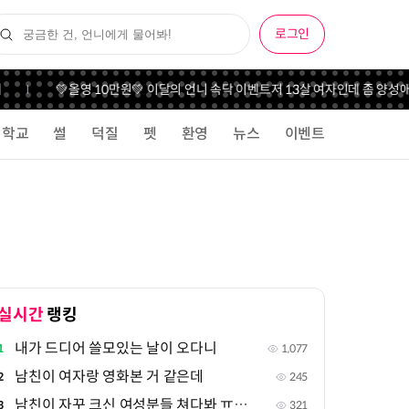
로그인
💚올영 10만원💚 이달의 언니 속닥 이벤트
저 13살 여자인데 좀 양성애자 
학교
썰
덕질
펫
환영
뉴스
이벤트
실시간
랭킹
내가 드디어 쓸모있는 날이 오다니
1
1,077
남친이 여자랑 영화본 거 같은데
2
245
남친이 자꾸 크신 여성분들 쳐다봐 ㅠㅠㅠ
3
321