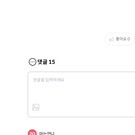
좋아요
0
댓글
15
아는언니