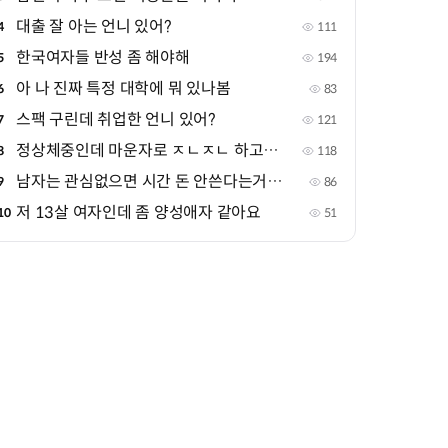
대출 잘 아는 언니 있어?
4
111
한국여자들 반성 좀 해야해
5
194
아 나 진짜 특정 대학에 뭐 있나봄
6
83
스팩 구린데 취업한 언니 있어?
7
121
정상체중인데 마운자로 ㅈㄴㅈㄴ 하고싶음
8
118
남자는 관심없으면 시간 돈 안쓴다는거 진짜야?
9
86
저 13살 여자인데 좀 양성애자 같아요
10
51