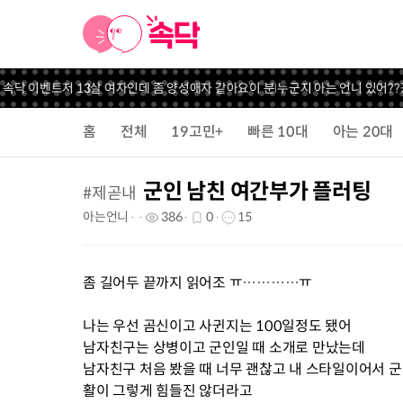
닥 이벤트
저 13살 여자인데 좀 양성애자 같아요
이 분 누군지 아는 언니 있어??
꽁돈 
홈
전체
19고민+
빠른 10대
아는 20대
군인 남친 여간부가 플러팅
#
제곧내
아는언니
386
0
15
좀 길어두 끝까지 읽어조 ㅠ…………ㅠ
나는 우선 곰신이고 사귄지는 100일정도 됐어
남자친구는 상병이고 군인일 때 소개로 만났는데
남자친구 처음 봤을 때 너무 괜찮고 내 스타일이어서 군
활이 그렇게 힘들진 않더라고