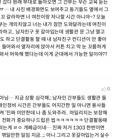
 갔다 원래 부대로 돌아오면 그 간부는 무슨 교육 듣는
ㅠ… 내 사진 배경화면도 보여주고 동기들도 옆에서 그 
델꼬 갈라하면 너 여친이랑 저나할 시간 아니야~? 오늘
부는 개의치않고 너는 내가 잠깐 도와달라는데 여친이
하고.. 남자친구 옷 갈아입는데 생활관 문 그냥 열고 
로도 하고 단결활동 할 때 내 남자친구 컨디션이 안 좋아
 들어와서 옆자리에 앉아서 커튼 치고 막 눈 꼬름하게 
와서 머쓱해 했다는데 이게 군대에서 가능한 일이야?? 
0
아님… 지금 상황 심각해;; 남자인 간부들도 생활관 들
개인정비 시간은 간부들도 어지간한 일 아니면 용사들 
 ‘진짜 미안한데 나 좀 도와주라.. 마일리지는 보장해
친 전화가 중요하냐 드립은 씹ㅋㅋㅋㅋㅋㅋ 단결활동때 
는게 ㄹㅇ 개폐급이네… 진짜 저거 1303 한번이면 
 엮일만한 일임 지금..;; 아니 그리고 옷갈아입는거 실수