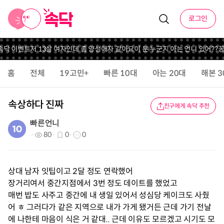
로그인
 속닥 이벤트
저 13살 여자인데 좀 양성애자 같아요
이 분 누군지 아는 언니 있어??
꽁
홈
전체
19고민+
빠른 10대
아는 20대
해본 3
속상하다 진짜
친구에게 속닥 추천
빠른언니
80
0
0
상대 남자 잇팁이고 2달 정도 연락했어
장거리여서 중간지점에서 3번 정도 데이트를 했었고
매번 밥도 사주고 중간에 내 생일 있어서 성심당 케이크도 사줬
어 ㅎ 그러다가 같은 지역으로 내가 가게 됐거든 근데 가기 전날
에 나한테 마음이 식은 거 같대.. 근데 이유도 모르겠고 시기도 모