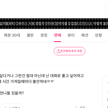
까
홈뷰티 디바이스 사용 경험자 인터뷰 참여자를 모집합니다
인스스 어떻게 올리는
해본 30대
불판
생정
연애
뷰티
패션
성형
친구에게 속닥 추천
 싶다거나 그런건 절대 아닌데 난 대화로 풀고 싶어하고
게 시간 가져질때마다 불안하네ㅠㅠ
 언니들 있을까?
공유