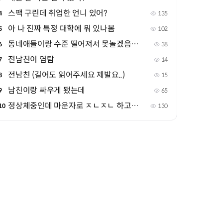
스팩 구린데 취업한 언니 있어?
4
135
아 나 진짜 특정 대학에 뭐 있나봄
5
102
동네애들이랑 수준 떨어져서 못놀겠음ㅅㅂ
6
38
전남친이 염탐
7
14
전남친 (길어도 읽어주세요 제발요..)
8
15
남친이랑 싸우게 됐는데
9
65
정상체중인데 마운자로 ㅈㄴㅈㄴ 하고싶음
10
130