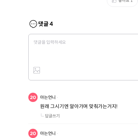
좋아요
1
댓글
4
아는언니
원래 그시기엔 알아가며 맞춰가는거지!
답글쓰기
아는언니