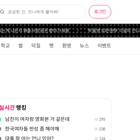
로그인
게 나은지 봐줄사람!
꽁돈 받아가세용
💚올영 10만원💚 이달의 언니 
학교
썰
덕질
펫
환영
뉴스
이벤트
실시간
랭킹
남친이 여자랑 영화본 거 같은데
1
293
한국여자들 반성 좀 해야해
2
238
대출 잘 아는 언니 있어?
3
124