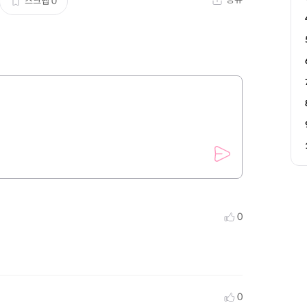
스크랩
0
0
0