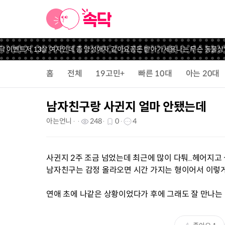
 이벤트
저 13살 여자인데 좀 양성애자 같아요
꽁돈 받아가세용
나는 무슨 동물상일
홈
전체
19고민+
빠른 10대
아는 20대
남자친구랑 사귄지 얼마 안됐는데
아는언니
248
0
4
사귄지 2주 조금 넘었는데 최근에 많이 다퉈..헤어지고
남자친구는 감정 올라오면 시간 가지는 형이어서 이렇
연애 초에 나같은 상황이었다가 후에 그래도 잘 만나는