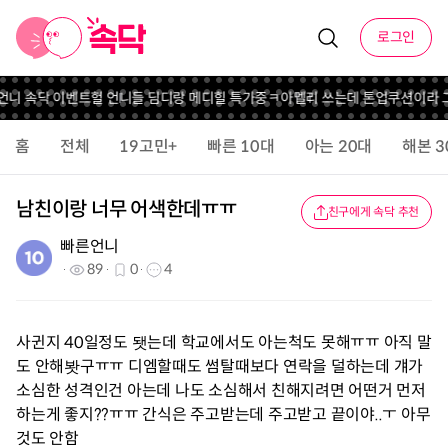
로그인
 언니 속닥 이벤트
헐 언니들 딤디랑 메디힐 특가중
ㅋ
아멜리 쓰는데 톤업쿠션이라 
홈
전체
19고민+
빠른 10대
아는 20대
해본 3
남친이랑 너무 어색한데ㅠㅠ
친구에게 속닥 추천
빠른언니
89
0
4
사귄지 40일정도 됏는데 학교에서도 아는척도 못해ㅠㅠ 아직 말
도 안해봣구ㅠㅠ 디엠할때도 썸탈때보다 연락을 덜하는데 걔가
소심한 성격인건 아는데 나도 소심해서 친해지려면 어떤거 먼저
하는게 좋지??ㅠㅠ 간식은 주고받는데 주고받고 끝이야..ㅜ 아무
것도 안함