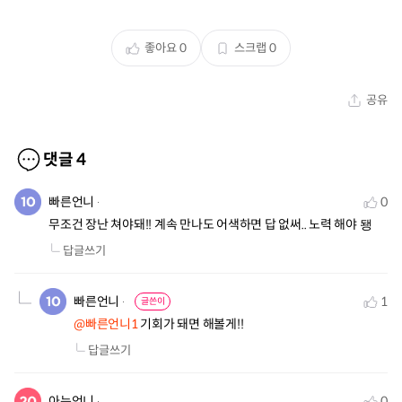
좋아요
0
스크랩
0
공유
댓글
4
빠른언니
0
무조건 장난 쳐야돼!! 계속 만나도 어색하면 답 없써.. 노력 해야 됑
답글쓰기
빠른언니
1
글쓴이
@빠른언니1
 기회가 돼면 해볼게!!
답글쓰기
아는언니
0