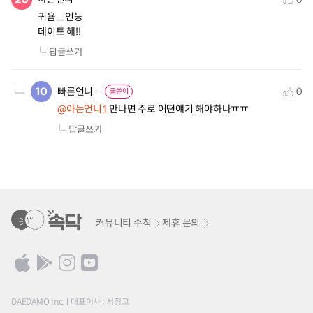
귀욤.... 언능

데이트 해!!
답글쓰기
빠른언니
0
글쓴이
@아는언니1
 만나면 주로 어떤얘기 해야하나ㅠㅠ
답글쓰기
커뮤니티 수칙
제휴 문의
DAEDAMO Inc.
대표이사 : 서정교