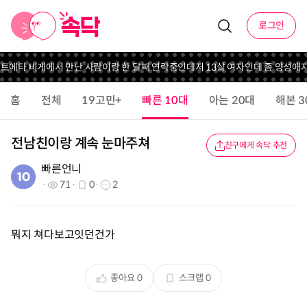
로그인
트
에타 비게에서 만난 사람이랑 한 달째 연락중인데
저 13살 여자인데 좀 양성애
홈
전체
19고민+
빠른 10대
아는 20대
해본 3
전남친이랑 계속 눈마주쳐
친구에게 속닥 추천
빠른언니
71
0
2
뭐지 쳐다보고잇던건가
좋아요
0
스크랩
0