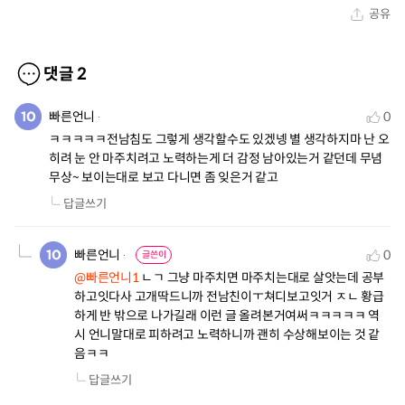
공유
댓글
2
빠른언니
0
ㅋㅋㅋㅋㅋ전남침도 그렇게 생각할수도 있겠넹 별 생각하지마 난 오
히려 눈 안 마주치려고 노력하는게 더 감정 남아있는거 같던데 무념
무상~ 보이는대로 보고 다니면 좀 잊은거 같고
답글쓰기
빠른언니
0
글쓴이
@빠른언니1
 ㄴㄱ 그냥 마주치면 마주치는대로 살앗는데 공부
하고잇다사 고개딱드니까 전남친이ㅜ쳐디보고잇거 ㅈㄴ 황급
하게 반 밖으로 나가길래 이런 글 올려본거여써ㅋㅋㅋㅋㅋ 역
시 언니말대로 피하려고 노력하니까 괜히 수상해보이는 것 같
음ㅋㅋ
답글쓰기