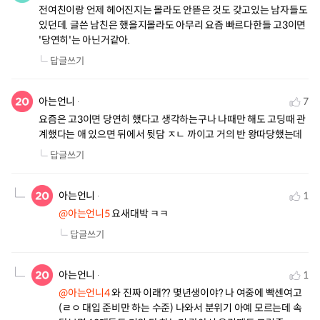
전여친이랑 언제 헤어진지는 몰라도 안뜯은 것도 갖고있는 남자들도 
있던데. 글쓴 남친은 했을지몰라도 아무리 요즘 빠르다한들 고3이면 
'당연히'는 아닌거같아.
답글쓰기
아는언니
7
요즘은 고3이면 당연히 했다고 생각하는구나 나때만 해도 고딩때 관
계했다는 애 있으면 뒤에서 뒷담 ㅈㄴ 까이고 거의 반 왕따당했는데
답글쓰기
아는언니
1
@아는언니5
 요새대박 ㅋㅋ
답글쓰기
아는언니
1
@아는언니4
 와 진짜 이래?? 몇년생이야? 나 여중에 빡센여고
(ㄹㅇ 대입 준비만 하는 수준) 나와서 분위기 아예 모르는데 속