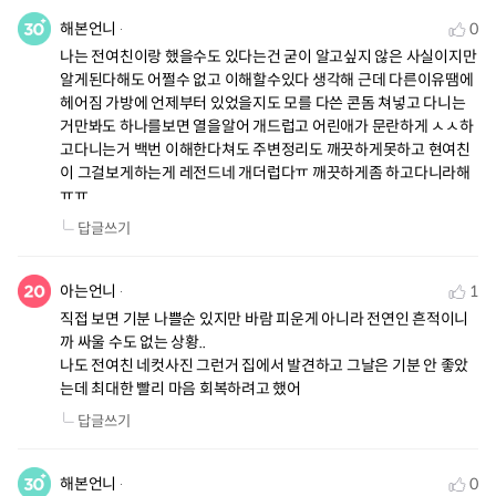
해본언니
0
나는 전여친이랑 했을수도 있다는건 굳이 알고싶지 않은 사실이지만 
알게된다해도 어쩔수 없고 이해할수있다 생각해 근데 다른이유땜에 
헤어짐 가방에 언제부터 있었을지도 모를 다쓴 콘돔 쳐넣고 다니는
거만봐도 하나를보면 열을알어 개드럽고 어린애가 문란하게 ㅅㅅ하
고다니는거 백번 이해한다쳐도 주변정리도 깨끗하게못하고 현여친
이 그걸보게하는게 레전드네 개더럽다ㅠ 깨끗하게좀 하고다니라해
ㅠㅠ
답글쓰기
아는언니
1
직접 보면 기분 나쁠순 있지만 바람 피운게 아니라 전연인 흔적이니
까 싸울 수도 없는 상황..

나도 전여친 네컷사진 그런거 집에서 발견하고 그날은 기분 안 좋았
는데 최대한 빨리 마음 회복하려고 했어
답글쓰기
해본언니
0