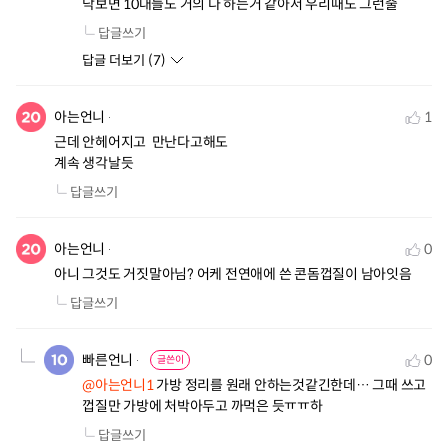
닥보면 10대들도 거의 다 하는거 같아서 우리때도 그런줄
답글쓰기
답글 더보기 (
7
)
아는언니
1
근데 안헤어지고  만난다고해도 

계속 생각날듯
답글쓰기
아는언니
0
아니 그것도 거짓말아님? 어케 전연애에 쓴 콘돔껍질이 남아잇음
답글쓰기
빠른언니
0
글쓴이
@아는언니1
 가방 정리를 원래 안하는것같긴한데… 그때 쓰고 
껍질만 가방에 처박아두고 까먹은 듯ㅠㅠ하
답글쓰기