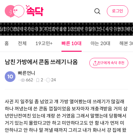
로그인
친이 염탐
태국가는데 옷 추천좀
💚올영 10만원💚 이달의 언니 속닥 이벤트
에타 비
홈
전체
19고민+
빠른 10대
아는 20대
해본 3
남친 가방에서 콘돔 쓰레기 나옴
친구에게 속닥 추천
빠른언니
662
2
24
사귄 지 일주일 좀 넘었고 걔 가방 열어봤는데 쓰레기가 많길래
하나 꺼냈는데 쓴 콘돔 껍질이었음 보자마자 개충격받음 거의 삼
년만난전여친 있는데 걔랑 쓴 거였음 그래서 말했는데 당황해서
거기 있는지 몰랐다고만 하고 미안하다고도 안 함 내가 먼저 미
안하냐고 안 하냐 말 꺼낼 때까지 그리고 내가 화나서 걍 집에 왔