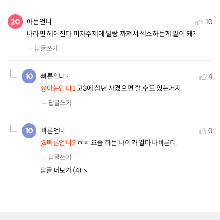
아는언니
10
나라면 헤어진다 미자주제에 발랑 까져서 섹스하는게 말이 돼?
답글쓰기
빠른언니
4
@아는언니1
 고3에 삼년 사겼으면 할 수도 있는거지
답글쓰기
빠른언니
0
@빠른언니2
 ㅇㅈ 요즘 하는 나이가 얼마나빠른디..
답글쓰기
답글 더보기 (
4
)