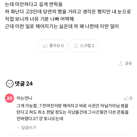
는데 미안하다고 길게 연락옴
하 화난다 고3인데 당연히 했을 거라고 생각은 했지만 내 눈으로
직접 보니까 너뮤 기분 나빠 어떡해
근데 이런 일로 헤어지기는 싫은데 하 왜 나한테 이딴 일이
좋아요
0
스크랩
2
공유
댓글
24
아는언니
0
그게 가능함...? 전여친이랑 헤어지고 바로 사귄건 아닐거아님 썸을 
탄다고 쳐도 최소 한달 정도는 지났을건데 그시간동안 다쓴 콘돔을 
안버렸다고? 걍 토나오는데
답글쓰기