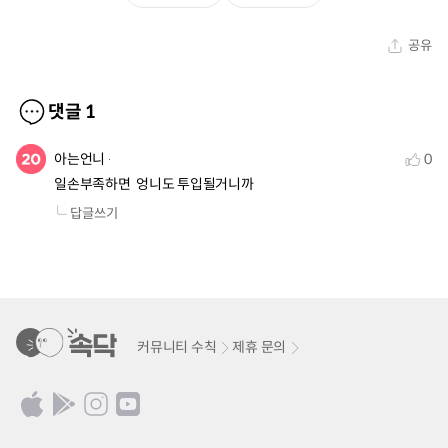
공유
댓글
1
아는언니
0
일손부족하면  엉니도 투입될거니까
답글쓰기
커뮤니티 수칙
제휴 문의