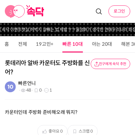
로그인
니 속닥 이벤트
뱃살 허벅지 살빼는 법 제발 ㅠㅠ
울엄마가 생각한 연애
우리나라 화장
홈
전체
19고민+
빠른 10대
아는 20대
해본 3
롯데리아 알바 카운터도 주방화를 신
친구에게 속닥 추천
어?
빠른언니
48
0
1
카운터인데 주방화 준비해오래 뭐지?
좋아요
0
스크랩
0