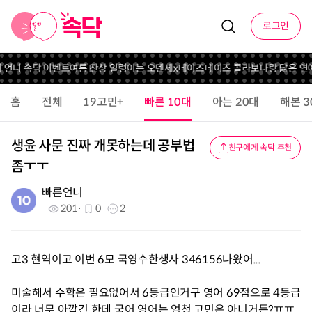
로그인
의 언니 속닥 이벤트
여름 잔상 일렁이는 오덴세x데이즈데이즈 콜라보
나랑 닮은 연
홈
전체
19고민+
빠른 10대
아는 20대
해본 3
생윤 사문 진짜 개못하는데 공부법
친구에게 속닥 추천
좀ㅜㅜ
빠른언니
201
0
2
고3 현역이고 이번 6모 국영수한생사 346156나왔어...
미술해서 수학은 필요없어서 6등급인거구 영어 69점으로 4등급
이라 너무 아깝긴 한데 국어 영어는 엄청 고민은 아니거든?ㅠㅠ