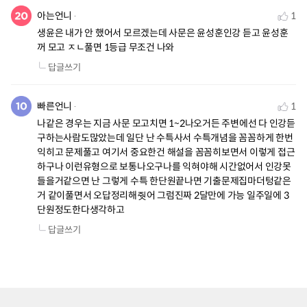
아는언니
1
생윤은 내가 안 했어서 모르겠는데 사문은 윤성훈인강 듣고 윤성훈
꺼 모고 ㅈㄴ풀면 1등급 무조건 나와
답글쓰기
빠른언니
1
나같은 경우는 지금 사문 모고치면 1~2나오거든 주변에선 다 인강듣
구하는사람도많았는데 일단 난 수특사서 수특개념을 꼼꼼하게 한번 
익히고 문제풀고 여기서 중요한건 해설을 꼼꼼히보면서 이렇게 접근
하구나 이런유형으로 보통나오구나를 익혀야해 시간없어서 인강못
들을거같으면 난 그렇게 수특 한단원끝나면 기출문제집마더텅같은
거 같이풀면서 오답정리해줫어 그럼진짜 2달만에 가능 일주일에 3
단원정도한다생각하고
답글쓰기