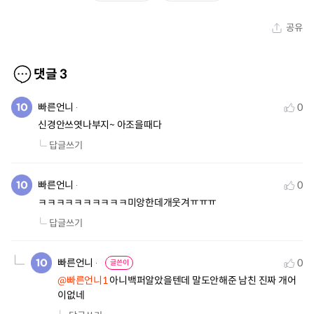
공유
댓글
3
빠른언니
0
신경안쓰엿나부지~ 아조을때다
답글쓰기
빠른언니
0
ㅋㅋㅋㅋㅋㅋㅋㅋㅋㅋ미앙한데개웃겨ㅠㅠㅠ
답글쓰기
빠른언니
0
글쓴이
@빠른언니1
 아니백퍼알았을텐데 말도안해준 남친 진짜 개어
이없네