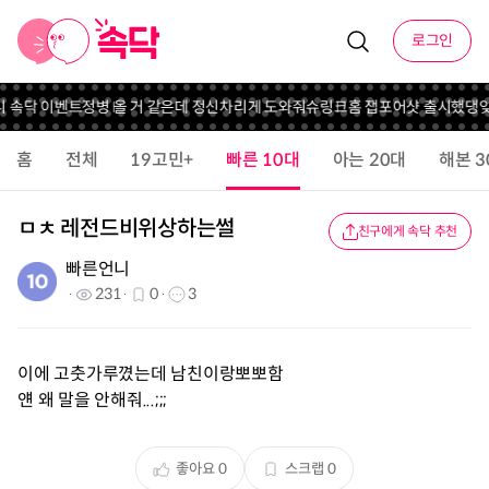
로그인
니 속닥 이벤트
정병 올 거 같은데 정신차리게 도와줘
슈링크홈 잽포어샷 출시했댕
잊
홈
전체
19고민+
빠른 10대
아는 20대
해본 3
ㅁㅊ 레전드비위상하는썰
친구에게 속닥 추천
빠른언니
231
0
3
이에 고춧가루꼈는데 남친이랑뽀뽀함
얜 왜 말을 안해줘...;;;
좋아요
0
스크랩
0