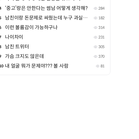
‘중고’랑은 안한다는 썸남 어떻게 생각해?
4
284
남친이랑 돈문제로 싸웠는데 누구 과실같아?
5
182
이런 볼륨감이 가능하구나
6
314
나이차이
7
231
남친 트위터
8
305
가슴 크지도 않은데
9
370
내 얼굴 뭐가 문제야??? 볼 사람
10
81