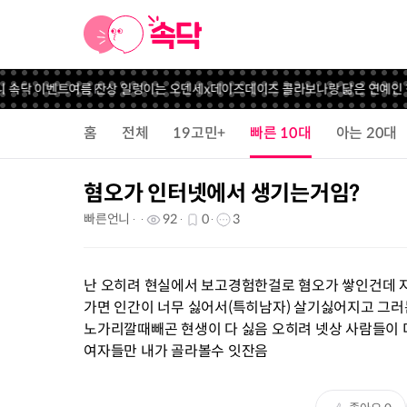
니 속닥 이벤트
여름 잔상 일렁이는 오덴세x데이즈데이즈 콜라보
나랑 닮은 연예인 
홈
전체
19고민+
빠른 10대
아는 20대
혐오가 인터넷에서 생기는거임?
빠른언니
92
0
3
난 오히려 현실에서 보고경험한걸로 혐오가 쌓인건데 
가면 인간이 너무 싫어서(특히남자) 살기싫어지고 그러
노가리깔때빼곤 현생이 다 싫음 오히려 넷상 사람들이 
여자들만 내가 골라볼수 잇잔음