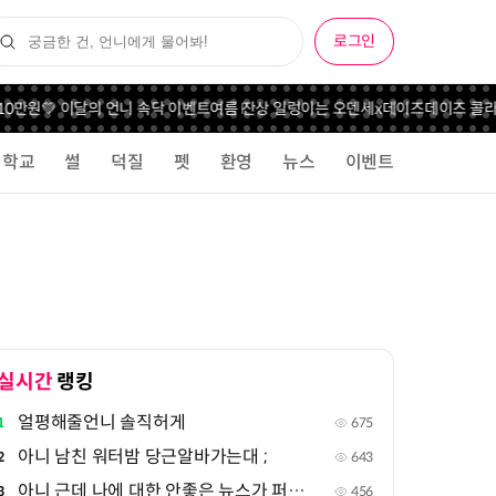
로그인
10만원💚 이달의 언니 속닥 이벤트
여름 잔상 일렁이는 오덴세x데이즈데이즈 콜라
학교
썰
덕질
펫
환영
뉴스
이벤트
실시간
랭킹
얼평해줄언니 솔직허게
1
675
아니 남친 워터밤 당근알바가는대 ;
2
643
아니 근데 나에 대한 안좋은 뉴스가 퍼진 상태인데
3
456