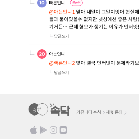
빠른언니
글쓴이
@아는언니1
 맞아 내말이 그말이엇어 현실에
들과 붙어있을수 없지만 넷상에선 좋은 사람
기거든… 근데 혐오가 생기는 이유가 인터넷
답글쓰기
아는언니
@빠른언니2
 맞아 결국 인터넷이 문제라기보
답글쓰기
커뮤니티 수칙
제휴 문의