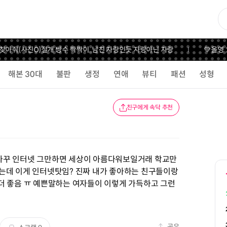
찾아줘(사진O)
절개 쌍수 짝짝이..
남친 자랑인듯 자랑아닌 자랑
💚올영 
해본 30대
불판
생정
연애
뷰티
패션
성형
친구에게 속닥 추천
자꾸 인터넷 그만하면 세상이 아름다워보일거래 학교만
는데 이게 인터넷탓임? 진짜 내가 좋아하는 친구들이랑
더 좋음 ㅠ 예쁜말하는 여자들이 이렇게 가득하고 그런
공유