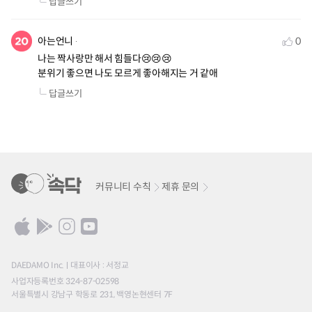
답글쓰기
아는언니
0
나는 짝사랑만 해서 힘들다😢😢😢

분위기 좋으면 나도 모르게 좋아해지는 거 같애
답글쓰기
커뮤니티 수칙
제휴 문의
DAEDAMO Inc.
대표이사 : 서정교
사업자등록번호 324-87-02598
서울특별시 강남구 학동로 231, 백영논현센터 7F