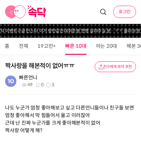
로그인
속닥 이벤트
구글 인스타 이거 방탄같은데
취준생 한명 살려주실 분…ㅜㅜ 올리브영
홈
전체
19고민+
빠른 10대
아는 20대
해본 3
짝사랑을 해본적이 없어ㅠㅠ
친구에게 속닥 추천
빠른언니
49
0
3
나도 누군가 엄청 좋아해보고 싶고 다른언니들이나 친구들 보면
엄청 좋아해서 막 힘들어서 울고 이러잖아
근데 난 진짜 누군가를 크게 좋아해본적이 없어
짝사랑 어떻게 해?