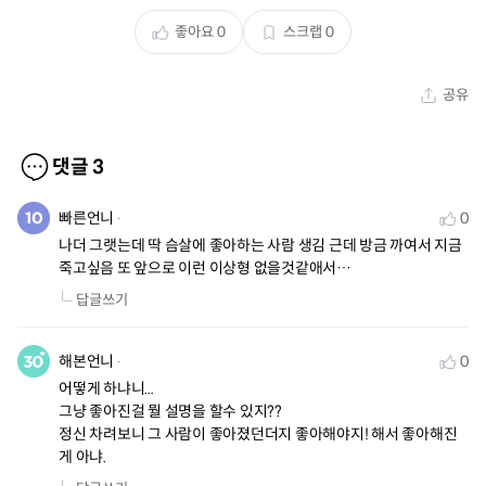
좋아요
0
스크랩
0
공유
댓글
3
빠른언니
0
나더 그랫는데 딱 슴살에 좋아하는 사람 생김 근데 방금 까여서 지금 
죽고싶음 또 앞으로 이런 이상형 없을것같애서…
답글쓰기
해본언니
0
어떻게 하냐니...

그냥 좋아진걸 뭘 설명을 할수 있지??

정신 차려보니 그 사람이 좋아졌던더지 좋아해야지! 해서 좋아해진
게 아냐.