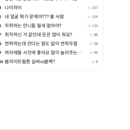
나이차이
4
257
내 얼굴 뭐가 문제야??? 볼 사람
5
104
자취하는 언니들 월세 얼마야?
6
110
취직하신 거 같던데 돈은 많이 줘요?
7
88
연락하는데 잔다는 말도 없이 연락두절
8
58
여자애들 사진에 좋아요 많이 눌러주는 애들
9
99
봄라이트웜톤 실버vs블랙?
10
8