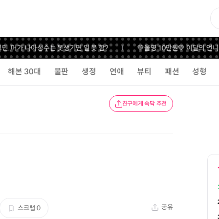
..
머가 나아
성수는 못생기면 일 못 함?
💚올영 10만원💚 이달의 언니
해본 30대
불판
생정
연애
뷰티
패션
성형
친구에게 속닥 추천
공유
스크랩
0