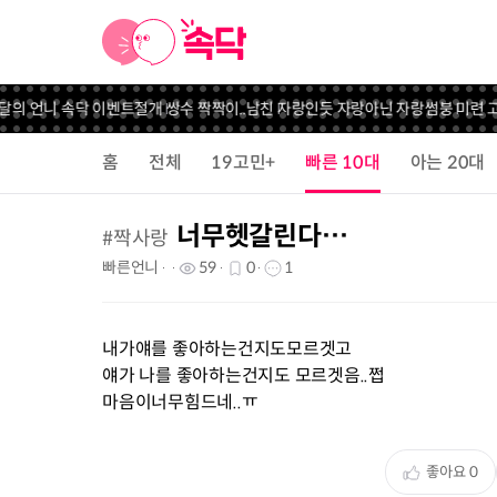
이달의 언니 속닥 이벤트
절개 쌍수 짝짝이..
남친 자랑인듯 자랑아닌 자랑
썸붕 미련 고민
홈
전체
19고민+
빠른 10대
아는 20대
너무헷갈린다…
#
짝사랑
빠른언니
59
0
1
내가얘를 좋아하는건지도모르겟고
얘가 나를 좋아하는건지도 모르겟음..쩝
마음이너무힘드네..ㅠ
좋아요
0