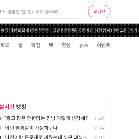
로그인
 속닥 이벤트
절개 쌍수 짝짝이..
남친 자랑인듯 자랑아닌 자랑
썸붕 미련 고민..
머가 
학교
썰
덕질
펫
환영
뉴스
이벤트
실시간
랭킹
‘중고’랑은 안한다는 썸남 어떻게 생각해?
1
354
이런 볼륨감이 가능하구나
2
387
남친이랑 돈문제로 싸웠는데 누구 과실같아?
3
214