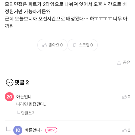
모의면접은 파트가 2타임으로 나눠져 잇어서 오후 시간으로 배
정된거면 가능하거든??
근데 오늘보니까 오전시간으로 배정됐대… 하ㅜㅜㅜㅜ 너무 아
까워
좋아요
0
스크랩
0
공유
댓글
2
아는언니
0
나라면 면접간다,,
답글쓰기
빠른언니
0
글쓴이