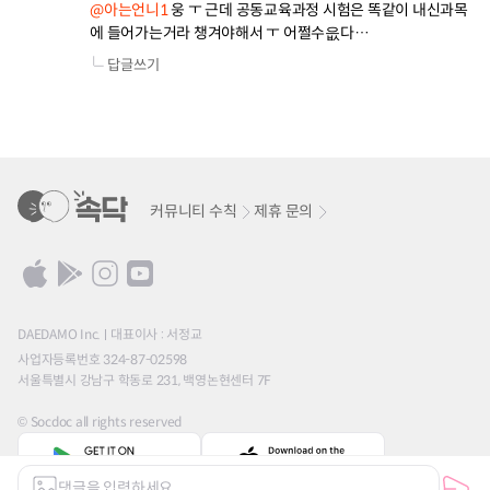
@아는언니1
 웅 ㅜ 근데 공동교육과정 시험은 똑같이 내신과목
에 들어가는거라 챙겨야해서 ㅜ 어쩔수읎다…
답글쓰기
커뮤니티 수칙
제휴 문의
DAEDAMO Inc.
대표이사 : 서정교
사업자등록번호 324-87-02598
서울특별시 강남구 학동로 231, 백영논현센터 7F
© Socdoc all rights reserved