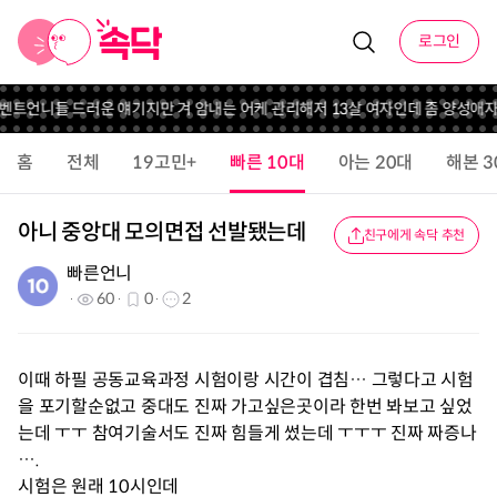
로그인
이벤트
언니들 드러운 얘기지만 겨 암내는 어케 관리해
저 13살 여자인데 좀 양성애자
홈
전체
19고민+
빠른 10대
아는 20대
해본 3
아니 중앙대 모의면접 선발됐는데
친구에게 속닥 추천
빠른언니
60
0
2
이때 하필 공동교육과정 시험이랑 시간이 겹침… 그렇다고 시험
을 포기할순없고 중대도 진짜 가고싶은곳이라 한번 봐보고 싶었
는데 ㅜㅜ 참여기술서도 진짜 힘들게 썼는데 ㅜㅜㅜ 진짜 짜증나
….
시험은 원래 10시인데